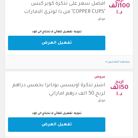
اربح
افضل سعر على تذكرة كوبر كبس
100الف
"COPPER CUPS" من ذا لوتري الامارات
د.ا
موثق
تنويه: تفعيل تلقائي لا تحتاج الى كود
تفعيل العرض
مشاهدة التفاصيل
عروض
اربح
اشتر تذكرة اويسس بونانزا بخمس دراهم
50الف
لربح 50 الف درهم اماراتي
د.ا
موثق
تنويه: تفعيل تلقائي لا تحتاج الى كود
تفعيل العرض