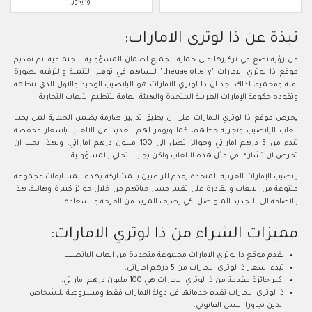
وديكور
نبذة عن ذا لوتري الامارات:
من رؤية تضع في تركيزها على حماية الجميع لضمان المسؤولية الاجتماعية، تم تقديم
موقع ذا لوتري الامارات "theuaelottery" ليساهم في توفير التنمية والترفيه بصورة
امنة ومحمية، لذلك نجد ان ذا لوتري الامارات هو اليانصيب الوحيد والاول الذي تنظمه
وتقوده حكومة الإمارات العربية المتحدة والهيئة العامة لتنظيم الألعاب التجارية.
يحرص موقع ذا لوتري الامارات على ان يطبق تدابير صارمة يضمن الحماية لمن يحب
العاب اليانصيب وتجربة حظهم، كما ويوفر لهم العديد من الالعاب باسعار مخفضة
تبدء من 5 درهم اماراتي وجوائز تصل الى 100 مليون درهم اماراتي، ولهذا يجب ان
تحرص ان تشارك في مثل هذه الالعاب ولكن يجب التحلي بالمسؤولية.
يانصيب الإمارات العربية المتحدة يقدم للراغبين بالمشاركة بهذه المسابقات مجموعة
متنوعة من الالعاب والقادرة على تغيير مسار حياتهم من خلال جوائز كبيرة وهائلة، هذا
بالاضافة الى التجديد المتواصل لكي يضيف المزيد من الفرحة والسعادة.
مميزات الشراء من ذا لوتري الامارات:
يقدم موقع ذا لوتري الامارات مجموعة متجددة من العاب اليانصيب.
تبدء اسعار ذا لوتري الامارات من 5 درهم اماراتي.
اكبر جائزة مقدمة من ذا لوتري الامارات هي 100 مليون درهم اماراتي.
ذا لوتري الامارات تقدم خدماتها في دولة الامارات فقط ومشروطة للاشخاص
الذين تجاوزا السن القانوني.