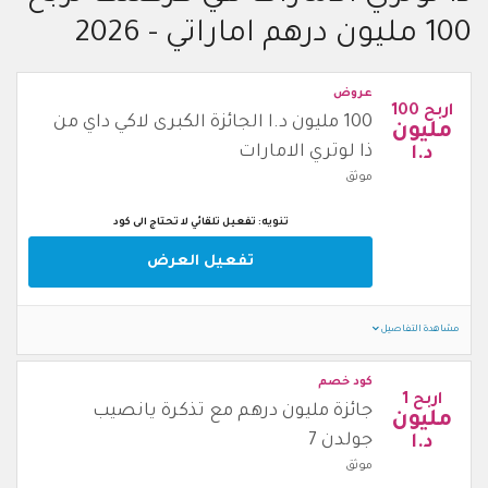
100 مليون درهم اماراتي - 2026
عروض
اربح 100
100 مليون د.ا الجائزة الكبرى لاكي داي من
مليون
ذا لوتري الامارات
د.ا
موثق
تنويه: تفعيل تلقائي لا تحتاج الى كود
تفعيل العرض
مشاهدة التفاصيل
كود خصم
اربح 1
جائزة مليون درهم مع تذكرة يانصيب
مليون
جولدن 7
د.ا
موثق