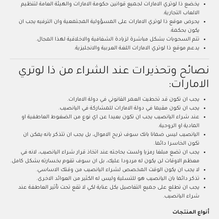
يخضع ذا لوتري الامارات لجميع قوانين حكومة الامارات والهيئة العامة لتنظيم
الالعاب التجارية.
يحرض موقع ذا لوتري الامارات على المسؤولية المجتمعية وان الترفيه يجب ان
يكون بحكمة.
تتم السحوبات بشكل مباشرة لزيادة الشفافية والاخلاقية لهذا المجال.
يدعم موقع ذا لوتري الامارات اللغة العربية والانجليزية.
نصائح وتحذيرات عند الشراء من ذا لوتري
الامارات:
يجب ان تكون قد تخطيت العمر القانوني في دولة الامارات.
يجب ان تكون مقيما في دولة الامارات للمشاركة في اليانصيب.
عند شراء اليانصيب يجب ان تكون بعيدا عن اي نوع من الضغوط العاطفية او
المادية او الروحية.
اليانصيب ليس ضمانا بانك سوف تربح الاموال، بل يجب ان تتذكر بانه يمكن ان
تكون الخاسرا دائما.
يجب ان تضع مبلغا رمزيا ولست بحاجته عند اتخاذ قرار شراء اليانصيب، لانه في
معظم الاوقات لن يكون له مردودا عليك، بل ان سوف تقوم بخسارته بشكل كامل.
لا يجب ان يكون الوقت المخصص لشراء اليانصيب من وقتك الاساسي.
تذكر دائما بان اليانصيب هو للتسلية وليس له الكثير من العوائد الاخرى.
يجب ان تطلع على جميع التفاصيل بكل عناية لكي لا تقع تحت تأثير العاطفة عند
شراء اليانصيب.
أنواع المنتجات