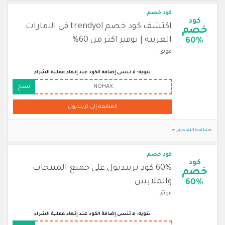
كود خصم
كود
اكتشف كود خصم trendyol في الامارات
خصم
العربية | توفير اكثر من 60%
60%
موثق
تنويه: لا تنسى إضافة الكود عند إنهاء عملية الشراء
NOHAX
نسخ
المتابعة إلى ترينديول
مشاهدة التفاصيل
كود خصم
كود
60% كود ترينديول على جميع المنتجات
خصم
والملابس
60%
موثق
تنويه: لا تنسى إضافة الكود عند إنهاء عملية الشراء