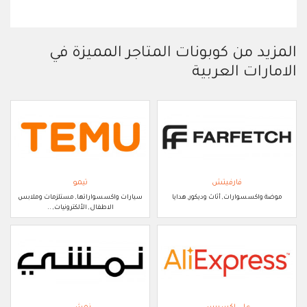
المزيد من كوبونات المتاجر المميزة في
الامارات العربية
فارفيتش
تيمو
موضة واكسسوارات, أثاث وديكور, هدايا
سيارات واكسسواراتها, مستلزمات وملابس
الاطفال, الألكترونيات, ..