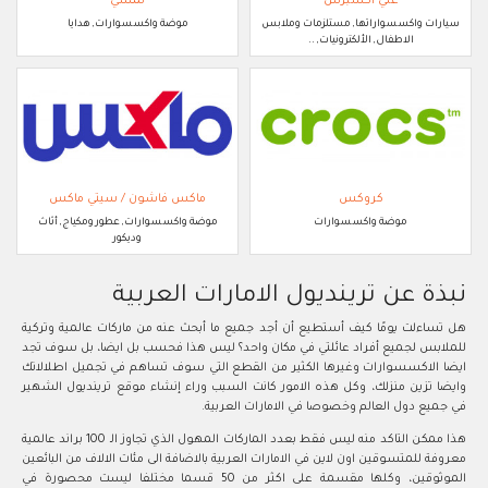
علي اكسبرس
نمشي
سيارات واكسسواراتها, مستلزمات وملابس
موضة واكسسوارات, هدايا
الاطفال, الألكترونيات, ..
كروكس
ماكس فاشون / سيتي ماكس
موضة واكسسوارات
موضة واكسسوارات, عطور ومكياج, أثاث
وديكور
نبذة عن ترينديول الامارات العربية
هل تساءلت يومًا كيف أستطيع أن أجد جميع ما أبحث عنه من ماركات عالمية وتركية
للملابس لجميع أفراد عائلتي في مكان واحد؟ ليس هذا فحسب بل ايضا، بل سوف تجد
ايضا الاكسسوارات وغيرها الكثير من القطع التي سوف تساهم في تجميل اطلالاتك
وايضا تزين منزلك، وكل هذه الامور كانت السبب وراء إنشاء موقع ترينديول الشهير
في جميع دول العالم وخصوصا في الامارات العربية.
هذا ممكن التاكد منه ليس فقط بعدد الماركات المهول الذي تجاوز الـ 100 براند عالمية
معروفة للمتسوقين اون لاين في الامارات العربية بالاضافة الى مئات الالاف من البائعين
الموثوقين، وكلها مقسمة على اكثر من 50 قسما مختلفا ليست محصورة في