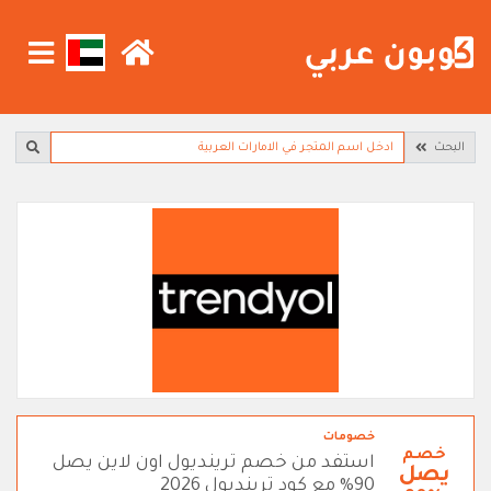
البحث
خصومات
خصم
استفد من خصم ترينديول اون لاين يصل
يصل
90% مع كود ترينديول 2026