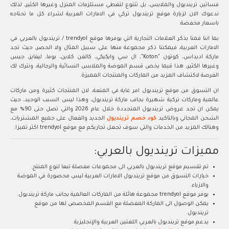
فساتين ترينديول والملابس، بل تتنوع لتغطي مستلزمات المنزل وغيرها الكثير، لذلك
ندعوك الان لزيارة موقع ترينديول تركي في الامارات العربية لشراء كل ما تحتاجه
باسعار مخفضة.
بما اننا قمنا بذكر العلامات التجارية التي يوفرها موقع trendyol / ترينديول بالعربي في
الامارات العربية، فيمكننا ذكر مجموعة منها على سبيل المثال ولا الحصر، حيث تجد
ماركة اديداس، كوتون "Koton"، ال سي وايكيكي، كالفن كلاين، بوما، ليفايز، جيس
وغيرها الكثير، هذا قيما يخص قسم الموضة والملابس النسائية والرجالية، ونترك لك
الفرصة لاكتشاف المزيد من الماركات والمنتجات المميزة.
ان التسوق من موقع ترينديول امر غاية في المتعة، لان المنتجات كثيرة ومن ماركات
عالمية وماركات تركية شهيرة بجانب ماركة ترينديول، وهذا ليس السبب الوحيد، حيث
يمكن ان تجد عروض ترينديول المتجددة خلال عام 2026 والتي تصل حتى 90% مع
الشحن المجاني وبالتاكيد
كود خصم ترينديول
الجديد والفعال على جميع المشتريات،
وهنالك المزيد من الخدمات والتي سوف تجعل تجاربكم مع موقع trendyol اكثر تميزا.
مميزات ترينديول بالعربي:
تم تقسيم موقع ترينديول بالعربي الى مجموعات مفصلة تبعا لنوع المنتج.
خيارات التسوق من موقع ترينديول الامارات العربية ليس محصورة في الموضة
والازياء.
يوفر موقع trendyol مجموعة هائلة من الماركات العالمية بجانب ماركة ترينديول.
يمكن الوصول الى الماركة المفضلة مع القسم المخصص لها من موقع
ترينديول.
يدعم موقع ترينديول بالعربي اللغتين العربية والإنجليزية.