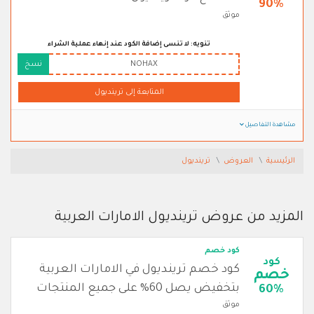
90%
موثق
تنويه: لا تنسى إضافة الكود عند إنهاء عملية الشراء
NOHAX
نسخ
المتابعة إلى ترينديول
مشاهدة التفاصيل
الرئيسية
العروض
ترينديول
المزيد من عروض ترينديول الامارات العربية
كود خصم
كود
كود خصم ترينديول في الامارات العربية
خصم
بتخفيض يصل 60% على جميع المنتجات
60%
موثق