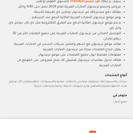
سوف يدعمك
كود خصم trendyol
بالتسوق الموفر اونلاين.
عروض وخصم ترينديول الامارات العربية لعام 2026 تصل حتى 90% واكثر.
يمكنك دفع مشترياتك من ترينديول اونلاين باي طريقة تناسبك.
يوفر موقع ترينديول الامارات العربية امكانية الدفع عند الاستلام.
يدعم موقع ترينديول امكانية الدفع عبر الطرق الالكترونية مثل باي بال، جوجل باي
وابل باي.
التوصيل المجاني من ترينديول الامارات العربية على جميع الطلبات اكثر من 30
درهم اماراتي.
تعاقد موقع ترينديول مع اشهر وافضل شركات الشحن في الامارات العربية.
يمكن ارجاع المنتجات مجانا من ترينديول الامارات العربية.
معلومات مفصلة حول جميع المنتجات على موقع ترينديول.
هنالك جدول مقاسات ترينديول تفصيلي لك منتج معروض على الموقع في
الامارات العربية.
أنواع المنتجات
سيارات واكسسواراتها, مستلزمات وملابس الاطفال, موضة واكسسوارات, عطور ومكياج, أثاث وديكور,
هدايا, الأجهزة المنزلية والمطبخ, لوازم الحيوانات الاليفة, رياضة ونشاطات خارجية
متوفر في
جميع الدول