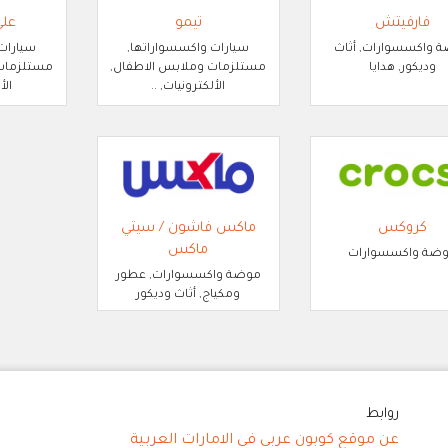
فارفيتش
تيمو
عل
 واكسسوارات, أثاث
سيارات واكسسواراتها,
سيارات
وديكور, هدايا
مستلزمات وملابس الاطفال,
مستلزمات 
الألكترونيات, ..
الأ
كروكس
ماكس فاشون / سيتي
ماكس
ضة واكسسوارات
موضة واكسسوارات, عطور
ومكياج, أثاث وديكور
روابط
عن موقع كوبون عربي في الامارات العربية