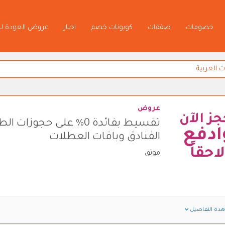
خصومات
صفقات
كوبونات خصم
اخبار
عروض العودة ل
عروض
جز الآن
تقسيط بفائدة 0% على حجوزات ا
ادفع
الفنادق وباقات العطلات
لاحقاً
موثق
دة التفاصيل