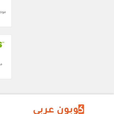
موضة
مو