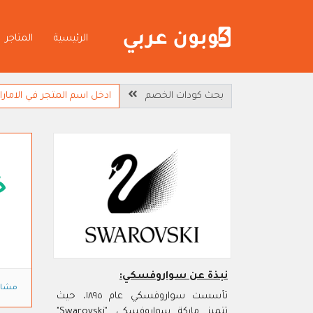
الرئيسية
المتاجر
بحث كودات الخصم
خ
نبذة عن سواروفسكي:
مشاه
تأسست سواروفسكي عام ١٨٩٥، حيث
تتميز ماركة سواروفسكي "Swarovski"