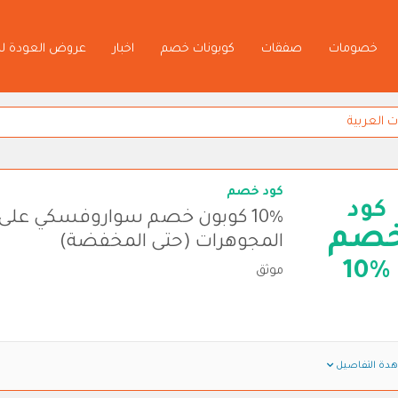
خصومات
صفقات
كوبونات خصم
اخبار
عروض العودة ل
كود خصم
كود
10% كوبون خصم سواروفسكي على 
صم
المجوهرات (حتى المخفضة)
10%
موثق
دة التفاصيل