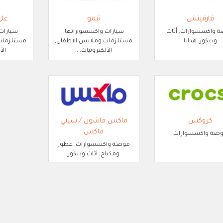
فارفيتش
تيمو
عل
 واكسسوارات, أثاث
سيارات واكسسواراتها,
سيارات
وديكور, هدايا
مستلزمات وملابس الاطفال,
مستلزمات 
الألكترونيات, ..
الأ
كروكس
ماكس فاشون / سيتي
ماكس
ضة واكسسوارات
موضة واكسسوارات, عطور
ومكياج, أثاث وديكور