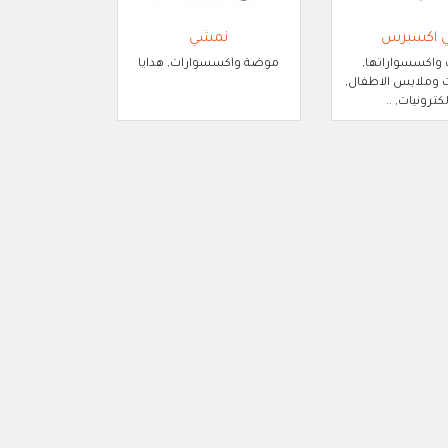
ي اكسبرس
نمشي
 واكسسواراتها,
موضة واكسسوارات, هدايا
وملابس الاطفال,
لكترونيات, ..