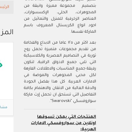
بتصميم مجموعة مميزة وانيقة من
الرئيس
المجوهرات، الحلي، الإكسسوارات،
العناصر الزخرفية للمنزل والتماثيل من
اجود انواع الكريستال المعروف باسم
المز
الماركة نفسها.
بعد اكثر من ١٢٥ عاما من الابداع والفخامة
من تقديم مجموعات متميزة تحمل روح
ثورية في التصاميم العصرية والكلاسيكية
التي تلبي جميع الاذواق الراقية، لتكون
خ
رفيقة جميع المناسبات والاطلالات الفارهة
لكل محبي المجوهرات والموضة في
الامارات العربية. كل هذا بفضل الجودة
والدقة العالية من الاتقان والاهتمام بكافة
التفاصيل التي تستحق ان تحمل إرث ماركة
سواروفسكي "Swarovski".
مشاه
المنتجات التي يمكن تسوقها
اونلاين من سواروفسكي الامارات
العربية: