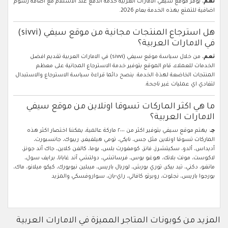
نعم
، يوفر موقع سيفي الامارات العربية خدمة الدفع عند الاستلام مع اضافة رسوم
اضافية للتمتع بهذه الخدمة بعام 2026.
هل استرجاع المنتجات مجانية من موقع سيفي (sivvi)
في الامارات العربية؟
نعم
، من خلال سياسة موقع سيفي (sivvi) في الامارات العربية تقديم افضل
الخدمات للعملاء، قام الموقع بتوفير خدمة الاسترجاع المجانية على معظم
المنتجات الخاضعة لهذة الخدمة. ينصح دائما قراءة سياسة الاسترجاع والاستبدال
لتفادي اي عمليات غير ناجحة.
ما هي اكثر الماركات تسوقا اونلاين من موقع سيفي
الامارات العربية؟
جـ
: يهتم موقع سيفي بتوفير اكثر من ٢٠٠٠ ماركة عالمية، يمكننا اختصار اكثر هذه
الماركات تسوقا اونلاين مثل جس، نايكي، تومي هيلفيغر، ريبوك، جانسبورت،
أديداس، ألدو، سكيتشرز، فانز، كومفورت بلس، بوما، كالفن كلاين، جاك آند جونز،
لاكوست، مونت بلانك، هوغو بوس، فرساتشي، دولتشي آند غابانا، برايف سول،
مانغو، دكني، تيد بيكر، توري بورش، لوريال باريس، ميبلين نيويورك، كيكو ميلانو، ماك،
بورجوا باريس، نجلوت، روبرتو كافالي، راي-بان، سواروفسكي والمزيد
المزيد من كوبونات المتاجر المميزة في الامارات العربية