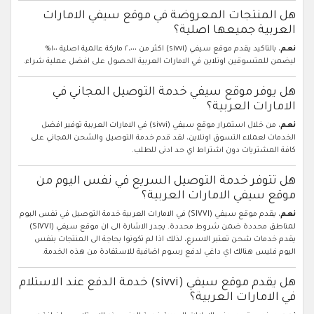
هل المنتجات المعروضة في موقع سيفي الامارات
العربية جميعها اصلية؟
نعم
، بالتاكيد يقدم موقع سيفي (sivvi) اكثر من ٢،٠٠٠ ماركة عالمية اصلية ١٠٠%
ليضمن للمتسوقين اونلاين في الامارات العربية الحصول على افضل عملية شراء.
هل يوفر موقع سيفي خدمة التوصيل المجاني في
الامارات العربية؟
نعم
، من خلال استمرار موقع سيفي (sivvi) في الامارات العربية توفير افضل
الخدمات لعملاء التسوق اونلاين، لقد قدم خدمة التوصيل والشحن المجاني على
كافة المشتريات دون اشتراط اي حد ادنى للطلب.
هل تتوفر خدمة التوصيل السريع في نفس اليوم من
موقع سيفي الامارات العربية؟
نعم
، يقدم موقع سيفي (SIVVI) في الامارات العربية خدمة التوصيل في نفس اليوم
لمناطق محددة ضمن شروط محددة. يجدر الاشارة الى ان موقع سيفي (SIVVI)
يقدم خدمات شحن تعتبر الاسرع، لذلك اذا لم تكونوا بحاجة الى المنتجات بنفس
اليوم فليس هنالك اي داغي لدفع رسوم اضافية للاستفادة من هذه الخدمة.
هل يقدم موقع سيفي (sivvi) خدمة الدفع عند الاستلام
في الامارات العربية؟