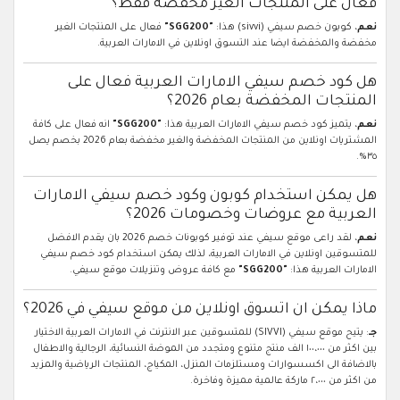
فعال على المنتجات الغير مخفضة فقط؟
نعم
، كوبون خصم سيفي (sivvi) هذا:
"SGG200"
فعال على المنتجات الغير
مخفضة والمخفضة ايضا عند التسوق اونلاين في الامارات العربية.
هل كود خصم سيفي الامارات العربية فعال على
المنتجات المخفضة بعام 2026؟
نعم
، يتميز كود خصم سيفي الامارات العربية هذا:
"SGG200"
انه فعال على كافة
المشتريات اونلاين من المنتجات المخفضة والغير مخفضة بعام 2026 بخصم يصل
٣٥%.
هل يمكن استخدام كوبون وكود خصم سيفي الامارات
العربية مع عروضات وخصومات 2026؟
نعم
، لقد راعى موقع سيفي عند توفير كوبونات خصم 2026 بان يقدم الافضل
للمتسوقين اونلاين في الامارات العربية، لذلك يمكن استخدام كود خصم سيفي
الامارات العربية هذا:
"SGG200"
مع كافة عروض وتنزيلات موقع سيفي.
ماذا يمكن ان اتسوق اونلاين من موقع سيفي في 2026؟
جـ
: يتيح موقع سيفي (SIVVI) للمتسوقين عبر الانترنت في الامارات العربية الاختيار
بين اكثر من ١٠٠،٠٠٠ الف منتج متنوع ومتجدد من الموضة النسائية، الرجالية والاطفال
بالاضافة الى اكسسوارات ومستلزمات المنزل، المكياج، المنتجات الرياضية والمزيد
من اكثر من ٢،٠٠٠ ماركة عالمية مميزة وفاخرة.