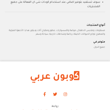
سوف تستفيد بتوفير اضافي عند استخدام كودات شي ان الفعالة على جميع
المشتريات
أنواع المنتجات
مستلزمات وملابس الاطفال, موضة واكسسوارات, عطور ومكياج, أثاث وديكور, هدايا, الأجهزة المنزلية
والمطبخ, لوازم الحيوانات الاليفة, رياضة ونشاطات خارجية, سياحة وسفر
متوفر في
جميع الدول
روابط