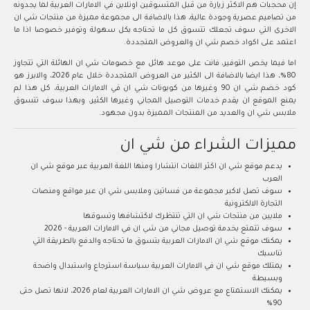
إن محجبات هم الاكثر زيارة من قبل المتسوقين اونلاين في الامارات العربية لما يجدونه
من تصاميم عصرية وجودة عالية، هذا بالاضافة الى مجموعة مميزة من منتجات شي ان
الاخرى التي سوف تجعلك تتسوق كل ما تحتاجه بكل سهولة وتوفير خصوصا اذا ما
اعتمد على اكواد خصم شي ان والعروض المتجددة.
اما فيما يخص التوفير، فانت على موعد هائل مع خصومات شي ان الهائلة التي تتجاوز
80%، هذا ايضا بالاضافة الى الكثير من العروض المتجددة خلال عام 2026، والابرز هو
كود خصم شي ان 90 وغيرها من كوبونات شي ان في الامارات العربية، كل هذا لم
يمنع الموقع ان يقدم خدمات التوصيل المجاني وغيرها الكثير، وبهذا سوف تتسوق
ملابس شي ان والعديد من المنتجات المميزة بدون مجهود.
مميزات الشراء من شي ان
يدعم موقع شي ان اكثر اللغات انتشارا ومنها اللغة العربية عبر موقع شي ان
العرب
سوف تصل لاكبر مجموعة من فساتين وملابس شي ان عبر مواقع ومنصات
التجارة الالكترونية
ملايين من منتجات شي ان التي تنتظرك لاكتشافها وتسوقها
سوف تتمتع بخدمة توصيل مجاني من شي ان في الامارات العربية - 2026
يمكنك موقع شي ان الامارات العربية بتسوق ما تحتاجه والدفع بالطريقة التي
تناسبك
يمتلك موقع شي ان في الامارات العربية سياسة استرجاع واستبدال واضحة
وبسيطة
يمكنك الاستمتاع مع عروض شي ان الامارات العربية لعام 2026، لانها تصل حتى
90%