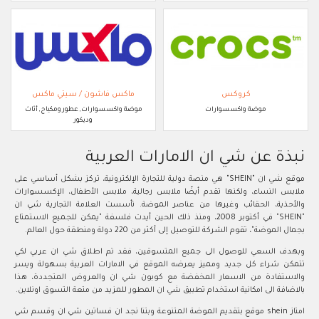
كروكس
ماكس فاشون / سيتي ماكس
موضة واكسسوارات
موضة واكسسوارات, عطور ومكياج, أثاث
وديكور
نبذة عن شي ان الامارات العربية
موقع شي ان "SHEIN" هي منصة دولية للتجارة الإلكترونية، تركز بشكل أساسي على
ملابس النساء، ولكنها تقدم أيضًا ملابس رجالية، ملابس الأطفال، الإكسسوارات
والأحذية، الحقائب وغيرها من عناصر الموضة. تأسست العلامة التجارية شي ان
"SHEIN" في أكتوبر 2008، ومنذ ذلك الحين أيدت فلسفة "يمكن للجميع الاستمتاع
بجمال الموضة"، تقوم الشركة للتوصيل إلى أكثر من 220 دولة ومنطقة حول العالم.
وبهدف السعي للوصول الى جميع المتسوقين، فقد تم اطلاق شي ان عربي لكي
تتمكن شراء كل جديد ومميز يعرضه الموقع في الامارات العربية بسهولة ويسر
والاستفادة من الاسعار المخفضة مع كوبون شي ان والعروض المتجددة، هذا
بالاضافة الى امكانية استخدام تطبيق شي ان المطور للمزيد من متعة التسوق اونلاين.
امتاز shein موقع بتقديم الموضة المتنوعة وبتنا نجد ان فساتين شي ان وقسم شي