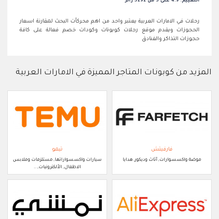
التقييم: 4.9 على 5 من 5292 زائر
رحلات في الامارات العربية يعتبر واحد من اهم محركأت البحث لمقارنة اسعار
الحجوزات ويقدم موقع رجلات كوبونات وكودات خصم فعالة على كافة
حجوزات التذاكر والفنادق
المزيد من كوبونات المتاجر المميزة في الامارات العربية
فارفيتش
تيمو
موضة واكسسوارات, أثاث وديكور, هدايا
سيارات واكسسواراتها, مستلزمات وملابس
الاطفال, الألكترونيات, ..