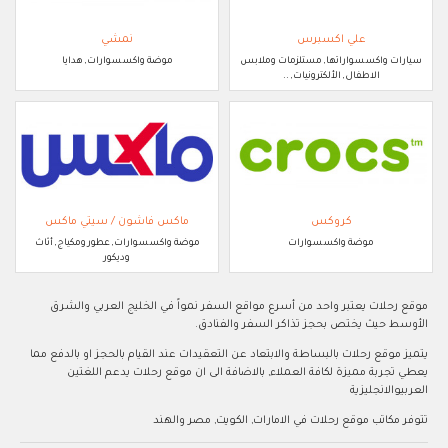
علي اكسبرس
نمشي
سيارات واكسسواراتها, مستلزمات وملابس
موضة واكسسوارات, هدايا
الاطفال, الألكترونيات, ..
كروكس
ماكس فاشون / سيتي ماكس
موضة واكسسوارات
موضة واكسسوارات, عطور ومكياج, أثاث
وديكور
موقع رحلات يعتبر واحد من أسرع مواقع السفر نمواً في الخليج العربي والشرق
الأوسط حيث يختص بحجز تذاكر السفر والفنادق.
يتميز موقع رحلات بالبساطة والابتعاد عن التعقيدات عند القيام بالحجز او بالدفع مما
يعطي تجربة مميزة لكافة العملاء, بالاضافة الى ان موقع رحلات يدعم اللغتين
العربيوالانجليزية
تتوفر مكاتب موقع رحلات في الامارات, الكويت, مصر والهند