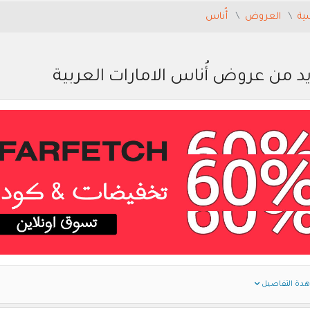
ية
العروض
أُناس
د من عروض أُناس الامارات العربية
دة التفاصيل