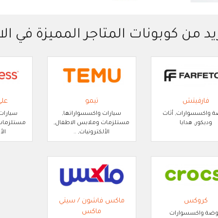
يد من كوبونات المتاجر المميزة في الا
فارفيتش
تيمو
عل
 واكسسوارات, أثاث
سيارات واكسسواراتها,
سيارات
وديكور, هدايا
مستلزمات وملابس الاطفال,
مستلزمات 
الألكترونيات, ..
الأ
كروكس
ماكس فاشون / سيتي
ماكس
ضة واكسسوارات