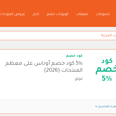
خصومات
صفقات
كوبونات خصم
اخبار
عروض العودة ل
كود خصم
كود
5% كود خصم أوناس على معظم
صم
المنتجات (2026)
5%
موثق
دة التفاصيل