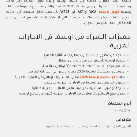
ستجد ايضا اختيارات مذهلة من مسك اوسما وبهذا تكون التجربة اكثر تكاملا
وخصوصا اذا ما ذكرنا عروض اوسما 2026 الكثيرة والمترافقة مع خصومات مذهلة
ومعها
كوبون اوسما
"
ACA
" او "
AC
" او "
ARC5
" لكي فعلا تحقق شغفك في امتلاك
عطور مذهلة تظهر طبيعتك وشخصيتك التي لا يمكن ان تتشابه مع احد من دون
الحاجة الى دفع الكثير من الاموال.
مميزات الشراء من اوسما في الامارات
العربية:
ستجد في عطور اوسما تجارب عطرية استثنائية للجميع.
عطور اوسما للجميع من نساء ورجال واطفال.
اسعار موقع اوسما "Osma Perfumes" اونلاين منافسة.
عروض و خصومات اوسما 2026 كثيرة اونلاين في الامارات العربية.
هنالك
كود خصم اوسما 2026
فعال للمشتريات اونلاين في الامارات العربية.
رسوم التوصيل من اوسما في الامارات العربية منافسة.
سرعة توصيل المشتريات من اوسما في الامارات العربية ممتازة.
طرق دفع المشتريات اونلاين في الامارات العربية كثيرة من موقع اوسما.
أنواع المنتجات
عطور ومكياج
متوفر في
البحرين, الاردن, الكويت, سلطنة عُمان, قطر, السعودية, الامارات العربية