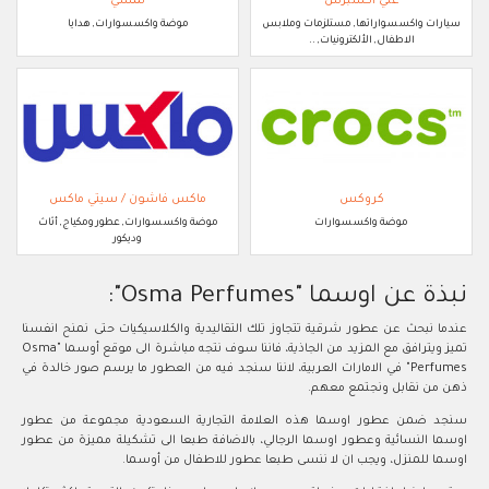
علي اكسبرس
نمشي
سيارات واكسسواراتها, مستلزمات وملابس
موضة واكسسوارات, هدايا
الاطفال, الألكترونيات, ..
كروكس
ماكس فاشون / سيتي ماكس
موضة واكسسوارات
موضة واكسسوارات, عطور ومكياج, أثاث
وديكور
نبذة عن اوسما "Osma Perfumes":
عندما نبحث عن عطور شرقية تتجاوز تلك التقاليدية والكلاسيكيات حتى نمنح انفسنا
تميز ويترافق مع المزيد من الجاذية، فاننا سوف نتجه مباشرة الى موقع أوسما "Osma
Perfumes" في الامارات العربية، لاننا سنجد فيه من العطور ما يرسم صور خالدة في
ذهن من نقابل ونجتمع معهم.
سنجد ضمن عطور اوسما هذه العلامة التجارية السعودية مجموعة من عطور
اوسما النسائية وعطور اوسما الرجالي، بالاضافة طبعا الى تشكيلة مميزة من عطور
اوسما للمنزل، ويجب ان لا ننسى طبعا عطور للاطفال من أوسما.