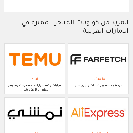
المزيد من كوبونات المتاجر المميزة في
الامارات العربية
فارفيتش
تيمو
موضة واكسسوارات, أثاث وديكور, هدايا
سيارات واكسسواراتها, مستلزمات وملابس
الاطفال, الألكترونيات, ..