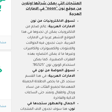
المنتجات التي يمكن شرائها اونلاين
ي
من موقع نون "noon" في الامارات
العربية
تسوق الالكترونيات من نون
الامارات العربية:
عالم ضخم من
الالكترونيات يمكن ان تجدوها في هذا
الموقع الاشهر عربيا في الامارات
العربية، حيث تجدون فيه الجوالات
مشاه
واللابتوبات والكمبيوترات والكاميرات
وغيرها ما لا يمكن اختصاره بهذه
الفقرات الصغيرة، كما يمكن
استخدام كوبون نون "BG525".
خ
تسوق الموضة من نون في
الامارات العربية:
في هذا القسم
ستجد كل ما يخص الاطلالة الجميلة
المهندمة لجميع الفئات من نساء
ورجال واطفال وتمتد حتى الساعات
الذكية والفاخرة.
الجمال والعطور ستجدها في
مشاه
نون:
هنا سوف تجدون الاف المنتجات