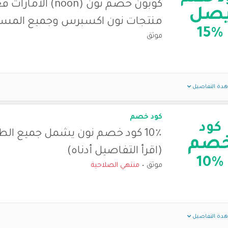
كوبون خصم نون (noon) ا
صل
منتجات نون اكسبرس وجميع المس
15%
موثق
دة التفاصيل
كود خصم
كود
10٪ كود خصم نون يشمل جميع الط
صم
(اقرأ التفاصيل أدناه)
10%
موثق
منتهي الصلاحية
دة التفاصيل