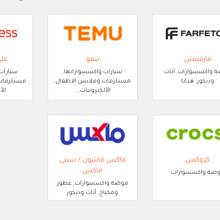
فارفيتش
تيمو
عل
 واكسسوارات, أثاث
سيارات واكسسواراتها,
سيارات
وديكور, هدايا
مستلزمات وملابس الاطفال,
مستلزمات 
الألكترونيات, ..
الأ
كروكس
ماكس فاشون / سيتي
ماكس
ضة واكسسوارات
موضة واكسسوارات, عطور
ومكياج, أثاث وديكور