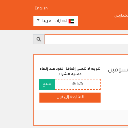
English
لمدارس
الامارات العربية
متسوقين
تنويه: لا تنسى إضافة الكود عند إنهاء
عملية الشراء
BG525
نسخ
المتابعة إلى نون