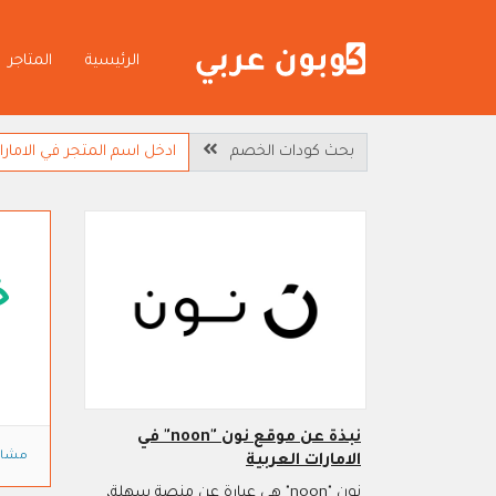
الرئيسية
المتاجر
بحث كودات الخصم
خ
نبذة عن موقع نون "noon" في
مشاه
الامارات العربية
نون "noon" هي عبارة عن منصة سهلة،