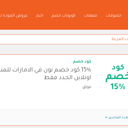
خصومات
صفقات
كوبونات خصم
اخبار
عروض العودة ل
كود خصم
كود
15% كود خصم نون في الامارات لل
صم
اونلاين الجدد فقط
15%
موثق
دة التفاصيل