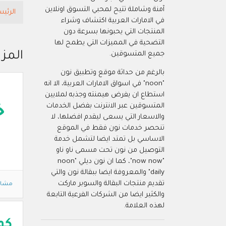
آمنة وشاملة تتيح لمحبي التسوق اونلاين
الرئيس
في الامارات العربية اكتشاف وشراء
المنتجات التي يحبونها بسرعة دون
التضحية في المميزات التي يطمح لها
المزي
جميع المتسوقين.
بالرغم من حداثة موقع وتطبيق نون
"noon" في اسواق الامارات العربية، الا انه
استطاع ان يفرض هيمنته وجذبه لملايين
المتسوقين عبر الانترنت بفضل الخدمات
خ
والاسعار التي يسعى ليقدم افضلها، لا
تنحصر خدمات نون فقط في الموقع
الاساسي بل تمتد ايضا لتشمل خدمة
التوصيل من نون تحت مسمى ناو ناو
"now now"، كما ان نون ديلي "noon
daily" والمعروفة ايضا ببقالة نون والتي
تقديم منتجات البقالة والسوبر ماركت
مشاه
والكثير ايضا من الشركات الفرعية التابعة
لهذه العلامة.
كو