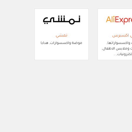
ي اكسبرس
نمشي
 واكسسواراتها,
موضة واكسسوارات, هدايا
وملابس الاطفال,
لكترونيات, ..