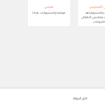
ي اكسبرس
نمشي
 واكسسواراتها,
موضة واكسسوارات, هدايا
وملابس الاطفال,
لكترونيات, ..
اختر الدولة