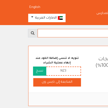
English
لمدارس
الامارات العربية
جات
تنويه: لا تنسى إضافة الكود عند
إنهاء عملية الشراء
NZ3
نسخ
المتابعة إلى نايس ون