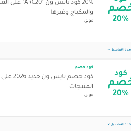
20% كود نايس ون "ARC20" 
صم
والمكياج وغيرها
20%
موثق
دة التفاصيل
كود خصم
كود
كود خصم نايس ون جديد
صم
المنتجات
20%
موثق
دة التفاصيل