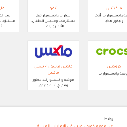
فارفيتش
تيمو
عل
 واكسسوارات, أثاث
سيارات واكسسواراتها,
سيارات
وديكور, هدايا
مستلزمات وملابس الاطفال,
مستلزمات 
الألكترونيات, ..
الأ
كروكس
ماكس فاشون / سيتي
ماكس
ضة واكسسوارات
موضة واكسسوارات, عطور
ومكياج, أثاث وديكور
روابط
عن موقع كوبون عربي في الامارات العربية