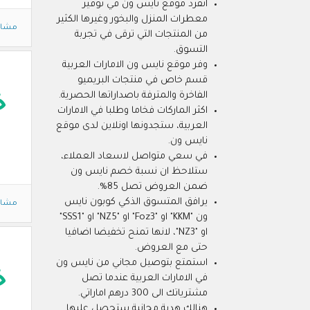
انفرد موقع نايس ون في توفير
معطرات المنزل والبخور وغيرها الكثير
مشاه
من المنتجات التي ترقى في تجربة
التسوق.
وفر موقع نايس ون الامارات العربية
قسم خاص في منتجات البريميو
الفاخرة والمترفة باصداراتها الحصرية.
خ
اكثر الماركات فخاما وطلبا في الامارات
العربية، ستجدونها اونلاين لدى موقع
نايس ون.
في سعي متواصل لاسعاد العملاء،
ستلاحظ ان نسبة خصم نايس ون
ضمن العروض تصل 85%.
يرافق المتسوق الذكي كوبون نايس
مشاه
ون "KKM" او "Foz3" او "NZ5" او "SSS1"
او "NZ3"، لانها تمنح تخفيضا اضافيا
حتى مع العروض.
استمتع بتوصيل مجاني من نايس ون
خ
في الامارات العربية عندما تصل
مشترياتك الى 300 درهم اماراتي.
هنالك هدية مجانية ستحصل عليها