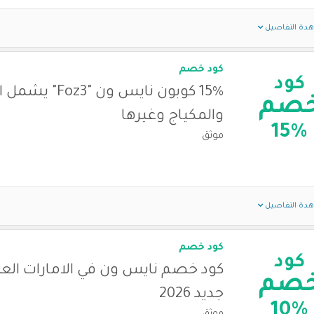
دة التفاصيل
كود خصم
كود
15% كوبون نايس ون "z3
صم
والمكياج وغيرها
15%
موثق
دة التفاصيل
كود خصم
كود
كود خصم نايس ون في الامارات العر
صم
جديد 2026
10%