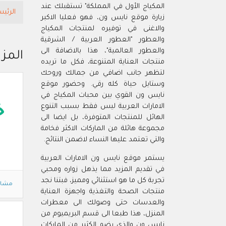
المكياج الأول في المملكة" تستقبلك عند
الرئيس
زيارة موقع نايس ون، فهو فعليا الاكبر
والاغنى في توفيره لمنتجات المكياج
والعطور "العطور العربية / الشرقية
والعطور العالمية"، هذا بالاضافة الى
المز
منتجات العناية المتنوعة، فكل ما تريده
لتظهر جانب اضافي من جمالك وروحك
وستايل حياة كله رقي. وحضور موقع
نايس ون القوي بين محبات المكياج في
الامارات العربية ليس فقط بسبب التنوع
خ
الهائل للمنتجات المتوفرة، بل ايضا الى
مجموعة هائلة من الماركات الاكثر فخامة
والتي تعتمد عليها النساء لاضمن النتائج.
يستمر موقع نايس ون الامارات العربية
في تقديم المزيد مما يذهل زواره ومحبي
تجربة كل ما هو استثنائي ومميز، فبتنا نجد
مشاه
منتجات الصحة والتغذية واجهزة العناية
والعدسات حتى وصولك الى معطرات
المنزل، هذا طبعا الى قسم البريميوم من
نايس ون والذي يضم الكثير من الماركات