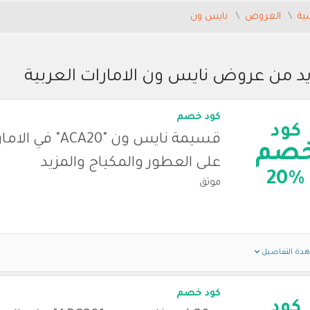
ية
العروض
نايس ون
يد من عروض نايس ون الامارات العربية
كود خصم
كود
قسيمة نايس ون "ACA20
صم
على العطور والمكياج والمزيد
20%
موثق
دة التفاصيل
كود خصم
كود