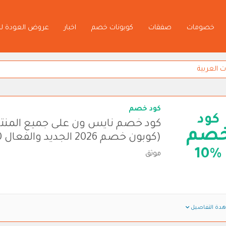
خصومات
صفقات
كوبونات خصم
اخبار
عروض العودة ل
كود خصم
كود
كود خصم نايس ون على جميع المنت
صم
(كوبون خصم 2026 الجديد والفعال 100%)
10%
موثق
دة التفاصيل