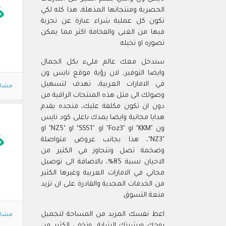
خ
الحصرية ومنتجاتها المذهلة، هذا كله لكي
تكون كل عملية شراء عبارة عن تجربة
فيها من الغنى والفخامة اكثر مما يمكن
تصوره او تخيله.
سندخل معك عالم مليء بكل الجمال
وايضا التوفير، لان رؤية موقع نايس ون
في الامارات العربية، تهدف لتسهيل
مشاه
وصولك الى مثل هذه المنتجات الراقية من
دون ان تكون مكلفة عليك، فنجده يقدم
هدايا مجانية وايضا يمدك باعلى كود نايس
ون "KKM" او "Foz3" او "SSS1" او "NZ5" او
خ
"NZ3"، هذا بجانب عروض متواصلة
وضخمة تصل وتتجاوز في الكثير من
الاحيان نسبة 85%، بالاضافة الى توصيل
مجاني في الامارات العربية وغيرها الكثير
من الخدمات المجدية والقادرة على ان تزيد
متعة التسوق.
اعط نفسك المزيد من المساحة لتجميل
مشاه
روحك وبشرتك الشابة، وتخفي الكثير من