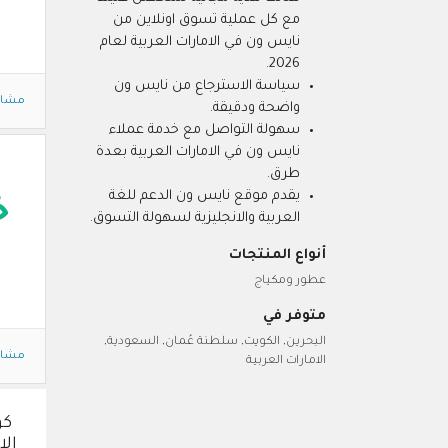
مع كل عملية تسوق اونلاين من
نايس ون في الامارات العربية لعام
2026.
سياسة الاسترجاع من نايس ون
مشاه
واضحة ودقيقة.
سهولة التواصل مع خدمة عملاء
نايس ون في الامارات العربية بعدة
طرق.
يقدم موقع نايس ون الدعم للغة
خ
العربية والانجليزية لسهولة التسوق.
أنواع المنتجات
عطور ومكياج
متوفر في
البحرين, الكويت, سلطنة عُمان, السعودية,
مشاه
الامارات العربية
كو