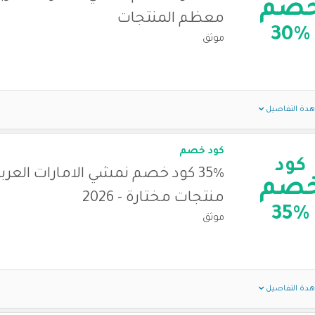
صم
معظم المنتجات
30%
موثق
دة التفاصيل
كود خصم
كود
35% كود خصم نمشي الامارات العرب
صم
منتجات مختارة - 2026
35%
موثق
دة التفاصيل