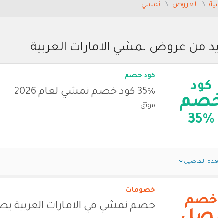
ية
العروض
نمشي
يد من عروض نمشي الامارات العربية
كود خصم
كود
35% كود خصم نمشي لعام 2026
صم
موثق
35%
دة التفاصيل
خصومات
خصم
خصم نمشي في الامارات العربية يصل 0
صل