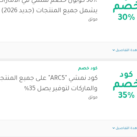
30٪ كوبون خصم نمشي في الامارات 
صم
يشمل جميع المنتجات (جديد 2026)
30%
موثق
دة التفاصيل
كود خصم
كود
كود نمشي "ARC5" على جميع المن
صم
والماركات لتوفير يصل 35%
35%
موثق
دة التفاصيل