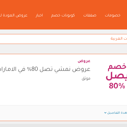
خصومات
صفقات
كوبونات خصم
اخبار
عروض العودة ل
عروض
خصم
عروض نمشي تصل 80% في الامارات العربية
صل
موثق
80%
دة التفاصيل