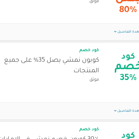
موثق
80%
دة التفاصيل
كود خصم
كود
كوبون نمشي يصل 35% على جميع
صم
المنتجات
35%
موثق
دة التفاصيل
كود خصم
كود