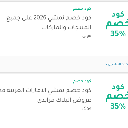
كود خصم
كود
كود خصم نمشي 2026 على جميع
صم
المنتجات والماركات
35%
موثق
دة التفاصيل
كود خصم
كود
كود خصم نمشي الامارات العربية ف
صم
عروض البلاك فرايدي
35%
موثق