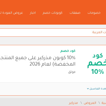
خصومات
صفقات
كوبونات خصم
اخبار
عروض العودة ل
كود خصم
كود
10% كوبون مذركير على جميع المن
صم
المخفضة) لعام 2026
10%
موثق
دة التفاصيل
ية
العروض
مذركير