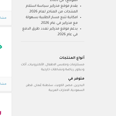
الموقع) في 2026.
يقدم موقع مذركير سياسة استلام
المنتجات من المتاجر لعام 2026.
امكانية تتبع مسار الطلبية بسهولة
مشاه
مع مذركير في عام 2026.
يدعم موقع مذركير تعدد طرق الدفع
في عام 2026.
خ
أنواع المنتجات
مستلزمات وملابس الاطفال, الألكترونيات, أثاث
وديكور, رياضة ونشاطات خارجية
متوفر في
مشاه
البحرين, مصر, الكويت, سلطنة عُمان, قطر,
السعودية, الامارات العربية
ي