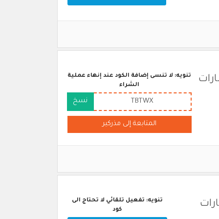
تنويه: لا تنسى إضافة الكود عند إنهاء عملية
م 2026 - الامارات
الشراء
نسخ
TBTWX
المتابعة إلى مذركير
تنويه: تفعيل تلقائي لا تحتاج الى
 في الامارات
كود