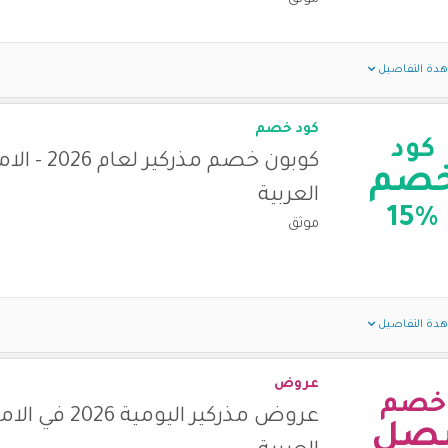
دة التفاصيل
كود خصم
كود
كوبون خصم مذركير لعا
صم
العربية
15%
موثق
دة التفاصيل
عروض
خصم
عروض مذركير اليومية 2026
صل