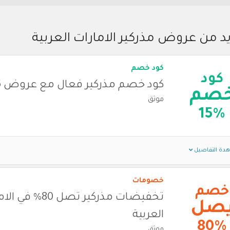
د من عروض مذركير الامارات العربية
كود خصم
كود
كود خصم مذركير فعال مع عروض 2026
صم
موثق
15%
دة التفاصيل
خصومات
خصم
تخفيضات مذركير تصل 80% 
صل
العربية
80%
موثق