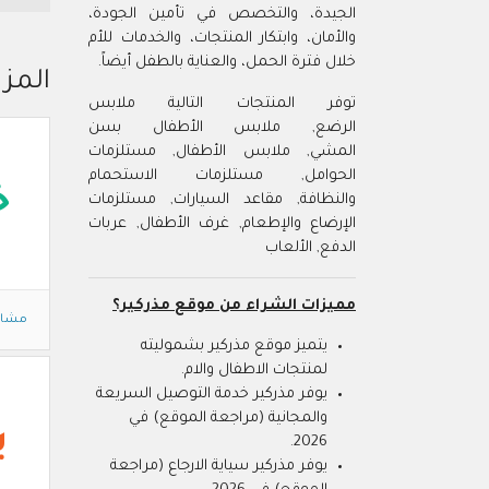
الجيدة، والتخصص في تأمين الجودة،
والأمان، وابتكار المنتجات، والخدمات للأم
خلال فترة الحمل، والعناية بالطفل أيضاً.
المزي
توفر المنتجات التالية ملابس
الرضع, ملابس الأطفال بسن
المشي, ملابس الأطفال, مستلزمات
الحوامل, مستلزمات الاستحمام
خ
والنظافة, مقاعد السيارات, مستلزمات
الإرضاع والإطعام, غرف الأطفال, عربات
الدفع, الألعاب
مميزات الشراء من موقع مذركير؟
مشاه
يتميز موقع مذركير بشموليته
لمنتجات الاطفال والام.
يوفر مذركير خدمة التوصيل السريعة
والمجانية (مراجعة الموقع) في
ي
2026.
يوفر مذركير سياية الارجاع (مراجعة