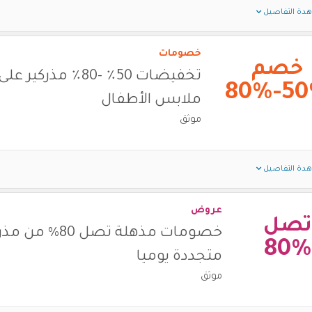
دة التفاصيل
خصومات
خصم
تخفيضات 50٪ -80٪ مذركير 
50%-
ملابس الأطفال
موثق
دة التفاصيل
عروض
تصل
خصومات مذهلة تصل 80% من
80%
متجددة يوميا
موثق