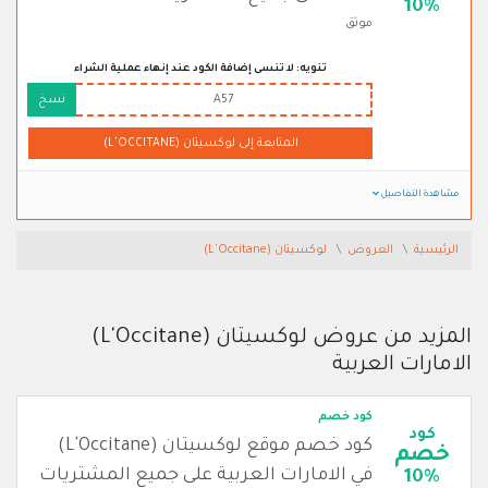
10%
موثق
تنويه: لا تنسى إضافة الكود عند إنهاء عملية الشراء
A57
نسخ
المتابعة إلى لوكسيتان (L'OCCITANE)
مشاهدة التفاصيل
الرئيسية
العروض
لوكسيتان (L'Occitane)
المزيد من عروض لوكسيتان (L'Occitane)
الامارات العربية
كود خصم
كود
كود خصم موقع لوكسيتان (L'Occitane)
خصم
في الامارات العربية على جميع المشتريات
10%