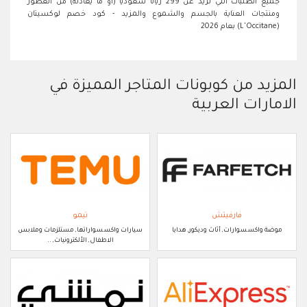
جميع الطلبات التي تزيد عن 299 ريالًا سعوديًا (أو ما يعادله) من العطور
ومنتجات العناية بالجسم والشموع والمزيد - كود خصم لوكسيتان
(L'Occitane) بعام 2026
المزيد من كوبونات المتاجر المميزة في
الامارات العربية
فارفيتش
تيمو
موضة واكسسوارات, أثاث وديكور, هدايا
سيارات واكسسواراتها, مستلزمات وملابس
الاطفال, الألكترونيات, ..