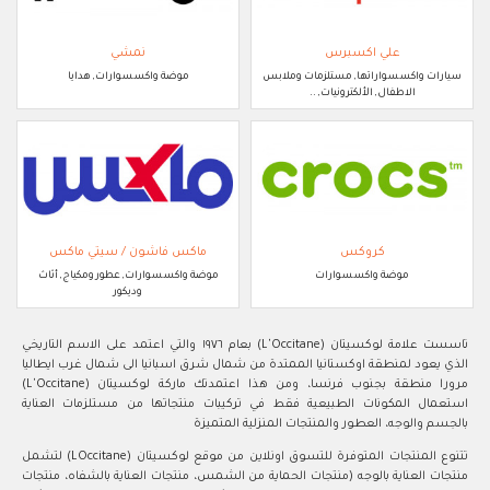
علي اكسبرس
نمشي
سيارات واكسسواراتها, مستلزمات وملابس
موضة واكسسوارات, هدايا
الاطفال, الألكترونيات, ..
كروكس
ماكس فاشون / سيتي ماكس
موضة واكسسوارات
موضة واكسسوارات, عطور ومكياج, أثاث
وديكور
تاسست علامة لوكسيتان (L'Occitane) بعام ١٩٧٦ والتي اعتمد على الاسم التاريخي
الذي يعود لمنطقة اوكستانيا الممتدة من شمال شرق اسبانيا الى شمال غرب ايطاليا
مرورا منطقة بجنوب فرنسا، ومن هذا اعتمدتك ماركة لوكسيتان (L'Occitane)
استعمال المكونات الطبيعية فقط في تركيبات منتجاتها من مستلزمات العناية
بالجسم والوجه، العطور والمنتجات المنزلية المتميزة
تتنوع المنتجات المتوفرة للتسوق اونلاين من موقع لوكسيتان (LOccitane) لتشمل
منتجات العناية بالوجه (منتجات الحماية من الشمس، منتجات العناية بالشفاه، منتجات