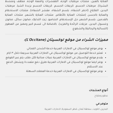
العناية بالعين، منتجات مرطبات الوجه، المقشرات واقنعة الوجه، منظف ومنشط
البشرة)، مرطبات الجسم، كريمات الجسم، كريمات الجسم بزبدة الشيا، مرطبات
اليدين، المكياج (احمر الشفاه، بلسم الشفاه، مقشر الشفاه)، منتجات الاستحمام
والعناية بالجسن (منتجات العناية بالأظافر، منتجات العناية بالشعر، منتجات العناية
بالقدمين، بلسم الشعر، جل الإستحمام، الشامبو، زيت التدليك، صابون سائل، صابون
وغسول اليدين، مزيلات الرائحة والمزيد)، بالاضافة الى قسم كبير ومميز من العطور
(النسائية والرجالية) والشموع.
مميزات الشراء من موقع لوكسيتان (L'Occitane):
يوفر موقع لوكسيتان في الامارات العربية خدمة الشحن المجاني
تعتبر خدمة التوصيل من موقع لوكسيتان في الامارات العربية سريعة خلال ٣ ايام
يقدم موقع لوكسيتان في الامارات العربية عينات مجانية لكل طلب يتم عبر الموقع
يوفر ايضا موقع لوكسيتان في الامارات العربية طرق دفع متعددة ويشمل الدفع
عند الاستلام
يوفر موقع لوكسيتان في الامارات العربية خدمة العملاء السهلة
أنواع المنتجات
عطور ومكياج
متوفر في
البحرين, الكويت, سلطنة عُمان, قطر, السعودية, الامارات العربية