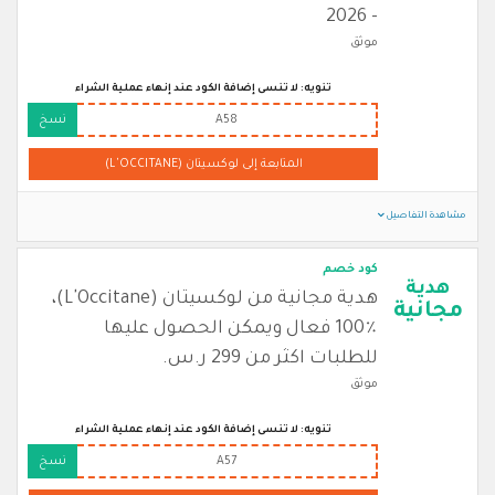
- 2026
موثق
تنويه: لا تنسى إضافة الكود عند إنهاء عملية الشراء
A58
نسخ
المتابعة إلى لوكسيتان (L'OCCITANE)
مشاهدة التفاصيل
كود خصم
هدية
هدية مجانية من لوكسيتان (L'Occitane)،
مجانية
100٪ فعال ويمكن الحصول عليها
للطلبات اكثر من 299 ر.س.
موثق
تنويه: لا تنسى إضافة الكود عند إنهاء عملية الشراء
A57
نسخ