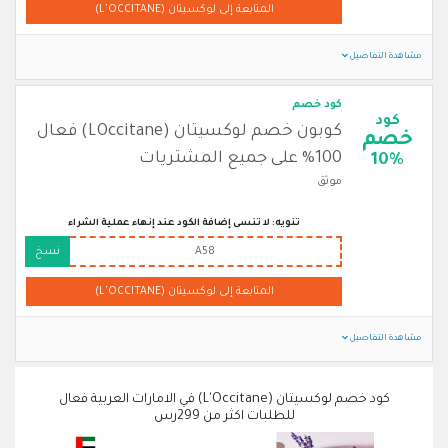
المتابعة إلى لوكسيتان (L'OCCITANE)
مشاهدة التفاصيل
كود خصم
كود
كوبون خصم لوكسيتان (LOccitane) فعال
خصم
100% على جميع المشتريات
10%
موثق
تنويه: لا تنسى إضافة الكود عند إنهاء عملية الشراء
A58
نسخ
المتابعة إلى لوكسيتان (L'OCCITANE)
مشاهدة التفاصيل
كود خصم لوكسيتان (L'Occitane) في الامارات العربية فعال
للطلبات اكثر من 299رس