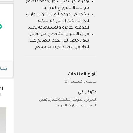
يوفر متجر ليفيل شوز (level Shoes)
سياسة الاسترجاع المجانية.
ستجد في موقع ليفيل شوز الامارات
العربية تشكيلة من كلاسيكيات
خ
الموضة الفاخرة والمستخدمة بحب.
فريق التسوق الشخصي من ليفيل
شوز، حاضر لكي يقدم النصائح عند
اتخاذ قرار تجديد خزانة ملابسكم.
مشاه
أنواع المنتجات
موضة واكسسوارات
اك
متوفر في
ال
البحرين, الكويت, سلطنة عُمان, قطر,
السعودية, الامارات العربية