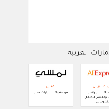
مارات العربية
ي اكسبرس
نمشي
 واكسسواراتها,
موضة واكسسوارات, هدايا
وملابس الاطفال,
لكترونيات, ..