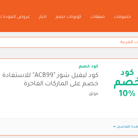
خصومات
صفقات
كوبونات خصم
اخبار
عروض العودة ل
كود خصم
كود
صم
خصم على الماركات الفاخرة
10%
موثق
دة التفاصيل