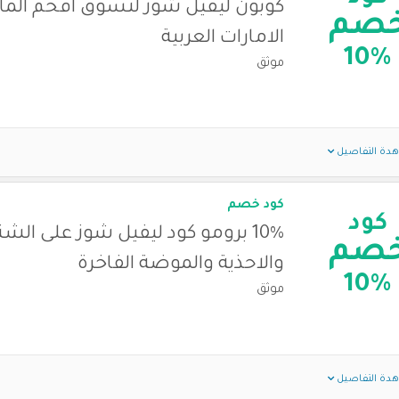
كوبون ليفيل شوز لتسوق افخم الما
صم
الامارات العربية
10%
موثق
دة التفاصيل
كود خصم
كود
10% برومو كود ليفيل شوز على الش
صم
والاحذية والموضة الفاخرة
10%
موثق
دة التفاصيل