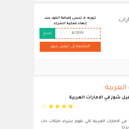
تنويه: لا تنسى إضافة الكود عند
رات
إنهاء عملية الشراء
ACB99
نسخ
المتابعة إلى ليفيل شوز
العربية
ل شوز في الامارات العربية
☆
☆
☆
☆
☆
استغل فرصة كود Level Shoes في الامارات العربية لكي تقوم بشراء ماركات ذات
ذخا