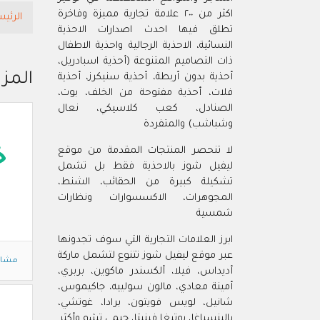
اكثر من ٢٠٠ علامة تجارية مميزة وفاخرة
الرئيس
تطلق فيها احدث اصدارات الاحذية
النسائية، الاحذية الرجالية واحذية الاطفال
ذات التصاميم المتنوعة (أحذية اسبادريل،
المز
أحذية بدون أربطة، أحذية سنيكرز، أحذية
فلات، أحذية مفتوحة من الخلف، بوت،
الصنادل، كعب كلاسيكي، نعال
وشباشب) والمتفردة
لا تنحصر المنتجات المقدمة من موقع
خ
ليفيل شوز بالاحذية فقط بل تشمل
تشكيلة كبيرة من الحقائب، الشنط،
المجوهرات، الاكسسوارات ونظارات
شمسية
ابرز العلامات التجارية التي سوف تجدونها
عبر موقع ليفيل شوز تتنوع لتشمل ماركة
مشاه
أديداس، فيلا، ألكسندر ماكوين، بربري،
أمينة معادي، مالون سولييه، جاكيموس،
شانيل، لويس فويتون، برادا، غوتشي،
بالينسياغا، بوتيغا فينيتا، جيمي تشو وأكثر