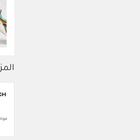
المز
موضة