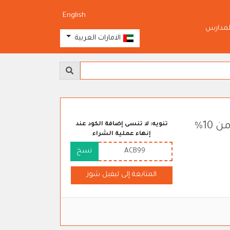
English
لمدارس
الامارات العربية
كود ليفيل شوز "ACB99" للاستفادة من 10%
تنويه: لا تنسى إضافة الكود عند
إنهاء عملية الشراء
ACB99
نسخ
المتابعة إلى ليفيل شوز