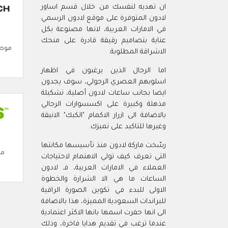
ان تهديه لنفسك من خلال قسم اساور
لادون المتوفرة على موقع لادون الرسمي
في الامارات العربية، لانها مصنوعة بكل
عناية بتصاميم رقيقة قادرة على منحك
موضة
الاشراقة المطلوبة.
اما الرجال الذين يرغبون في اظهار
اسلوبهم العصري الرجولي، سوف يجدون
ايضا بجانب ساعات لادون أصلية، تشكيلة
مذهلة وكبيرة على اكسسوارات الرجالي
بالاضافة الى ازرار الاكمام "الكبك" الانيقة
وغيرها للتاكيد على تميزك.
رسّخت ماركة لادون منذ تأسيسها مكانتها
مو
التي تعرف كيف تولي الاهتمام لاحتياجات
العملاء في الامارات العربية، فـ لادون
الساعات ما هي الا الشرارة والخطوة
الاولى للبدء في تكوين الصورة الراقية
للبراندات السعودية المميزة، هذا بالاضافة
الى انها حفرت اسمها بانها الاكثر اعتمادية
عندما ترغب في تقديم هدايا فاخرة، وذلك