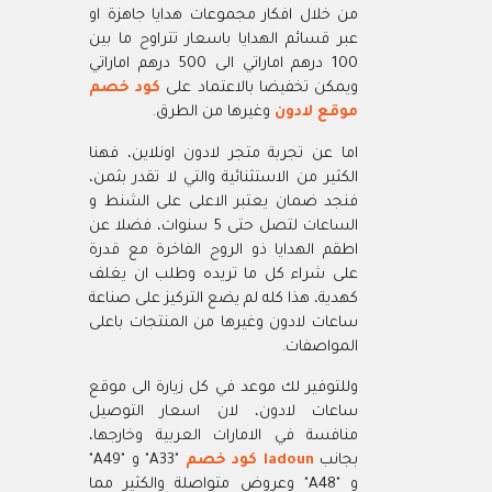
من خلال افكار مجموعات هدايا جاهزة او
عبر قسائم الهدايا باسعار تتراوح ما بين
100 درهم اماراتي الى 500 درهم اماراتي
ويمكن تخفيضا بالاعتماد على
كود خصم
موقع لادون
وغيرها من الطرق.
اما عن تجربة متجر لادون اونلاين، فهنا
الكثير من الاستثنائية والتي لا تقدر بثمن،
فنجد ضمان يعتبر الاعلى على الشنط و
الساعات لتصل حتى 5 سنوات، فضلا عن
اطقم الهدايا ذو الروح الفاخرة مع قدرة
على شراء كل ما تريده وطلب ان يغلف
كهدية، هذا كله لم يضع التركيز على صناعة
ساعات لادون وغيرها من المنتجات باعلى
المواصفات.
وللتوفير لك موعد في كل زيارة الى موقع
ساعات لادون، لان اسعار التوصيل
منافسة في الامارات العربية وخارجها،
بجانب
ladoun كود خصم
"A33" و "A49"
و "A48" وعروض متواصلة والكثير مما