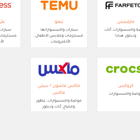
فارفيتش
تيمو
عل
 واكسسوارات, أثاث
سيارات واكسسواراتها,
سيارات
وديكور, هدايا
مستلزمات وملابس الاطفال,
مستلزمات 
الألكترونيات, ..
الأ
كروكس
ماكس فاشون / سيتي
ماكس
ضة واكسسوارات
موضة واكسسوارات, عطور
ومكياج, أثاث وديكور