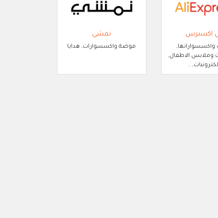
ي اكسبرس
نمشي
 واكسسواراتها,
موضة واكسسوارات, هدايا
وملابس الاطفال,
لكترونيات, ..