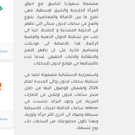
مصممة سعوديا لتناسق مع اذواق
خ
المرأة الخليجية والشرق اوسطية، فهي
تمزج ما بين الأصالة والمعاصرة، بتنوع
واضح في ساعات لادون نسائي التي تظهر
في الاحزمة المعدنية و الجلدية، جنبا الى
جنب مع تشكيلة الالوان الذهبية والفضية
الرائعة، هذا بالاضافة الى موديلات
وتصاميم قادرة على ان تظهر التميز
مشاه
والانتقائية والاثبات الحقيقي عندما تبدء
باكتشافها في موقع لادون للساعات.
واستمرارية الاستثنائية مضمونة ايضا في
تشكيلة ساعات لادون رجالي الجديدة لعام
ي
2026 والممكن الوصول اليها من خلال
متجر ساعات لادون اونلاين في الامارات
العربية، لان وعود البراند تجسدت في
ladoun ساعات الحاملة لجينات كلاسيكية
بسيطة وصولا الى اخرى اكثر جرأة وثورية،
مشاه
وبهذا تكون مجموعتك من الساعات ذات
روح تشبهك.