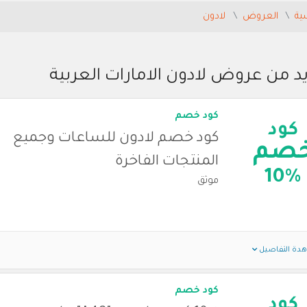
ية
العروض
لادون
د من عروض لادون الامارات العربية
كود خصم
كود
كود خصم لادون للساعات وجميع
صم
المنتجات الفاخرة
10%
موثق
دة التفاصيل
كود خصم
كود