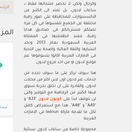
والرجال ولكن لا تحصر منتجاتها فقط بـ
الرئيس
ساعات لادون، بل تمتد الى الكثير من
الاكسسوارات للمحافظة على صور راقية
مختلفة عن الجميع تلمسوها في كل مرة
تصلكم مشترياتكم في صناديق هدايا
المزي
راقية، فمنذ انطلاقتها في المملكة
العربية السعودية بعام 2013 ونجد
انتشارها والثقة العالية واضحة بين النخبة
في الامارات العربية اكانوا يتسوقوها عبر
موقع لادون او من احد فروع لادون.
خ
هنا سوف نركز على ما سوف تجده من
خدمات عبر لادون اون لاين اكثر من محلات
لادون، والقادرة على ان تخلق تجربة تسوق
فيها الكثير من الرفاهية مع التوفير والتي
لن تتوقف ابدا على
كوبون لادون
"A33" و
"A49" و "A48"، هذا مع استعراض كامل
مشاه
لكل ما تقدمه ماركة ladoun في الامارات
العربية.
مجموعة خاصة من ساعات لادون نسائية