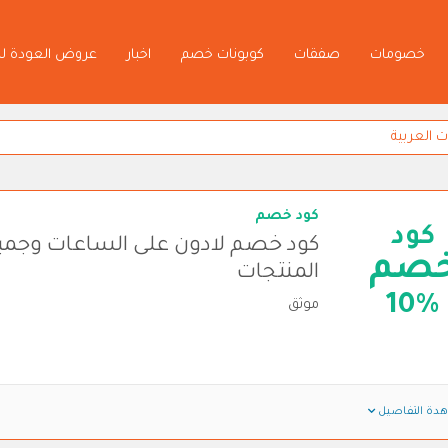
خصومات
صفقات
كوبونات خصم
اخبار
عروض العودة ل
كود خصم
كود
كود خصم لادون على الساعات وجمي
صم
المنتجات
10%
موثق
دة التفاصيل