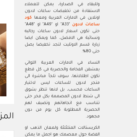
وللبقاء في الصدارة، يمكن للعملاء
الاستفادة من تخفيضات ساعات لادون
اونلاين في الامارات العربية ومعها
كود
ساعات لادون
"A33" او "A49" او "A48"
حتى تكون اسعار لادون ساعات رجاليه
ونسائية هي الافضل، كما ويمكن ايضا
زيارة قسم الاوتليت لتجد تخفيضا يصل
حتى 80%.
النساء في الامارات العربية اللواتي
يعشقن الفخامة والحصرية في كل قطع
تكون اطلالاتها، سوف تلجأ مباشرة الى
متجر لادون للساعات ليس لاختيار
الساعات فحسب، بل لانها تنظر بشوق
الى شنط لادون المصممة بكل فخر حتى
تتناسب مع اتجاهاتهم وتضيف لهم
الحصرية المطلوبة كل يوم من دون
المز
مجهود.
الكريستالات المتلئلئة ولمعان الذهب او
الفضة حول معصمك هو اجمل ما يمكن