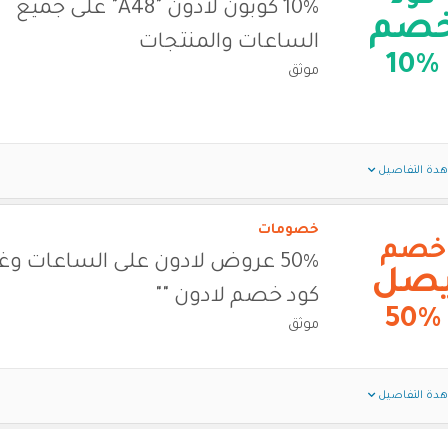
10% كوبون لادون "A48" على جميع
صم
الساعات والمنتجات
10%
موثق
دة التفاصيل
خصومات
خصم
50% عروض لادون على الساعات وغ
صل
كود خصم لادون ""
50%
موثق
دة التفاصيل