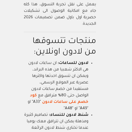
يعمل على نقل تجربة التسوق، هذا كله
جاء مع امكانية الوصول الى تشكيلات
حصرية اول باول ضمن تصميمات 2026
الجديدة.
منتجات تتسوقها
من لادون اونلاين:
لادون للساعات:
ان ساعات لادون
هي الاكثر شعبيا من هذه البراند،
ويمكن ان تتسوق احدثها واكثرها
عصرية عبر الموقع الرسمي،
مستفيدا من خصم ساعات لادون
الواصل حتى 80% مترافق مع
كود
خصم على ساعات لادون
"A33" او
"A49" او "A48".
شنط لادون للنساء:
تصاميم كثيرة
ومذهلة يمكن ان تترافق معك يوميا
عندما تختاري شنط لادون الرائعة.