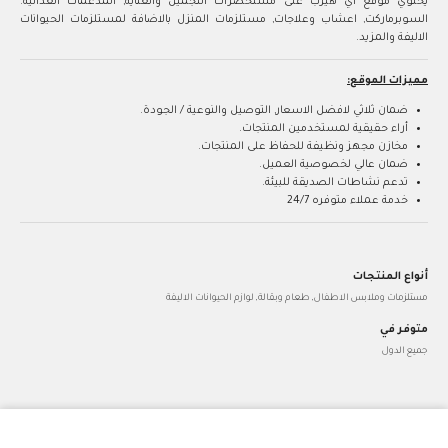
يحتوي موقع أي هيرب على مستحضرات التجميل والعناية, المدعمات الغذائية.
السوبرماركت, اعشاب وعلاجات, مستلزمات المنزل بالاضافة لمستلزمات الحيوانات
الاليفة والمزيد.
مميزات الموقع:
ضمان ثلاثي لافضل الاسعار, التوصيل والنوعية / الجودة.
أراء حقيقية لمستخدمين المنتجات.
مخازن مجهز ونظيفة للحفاظ على المنتجات.
ضمان عالي لخصوصية العميل.
تدعم نشاطات الصديقة للبيئة.
خدمة عملاء متوفره 24/7
أنواع المنتجات
مستلزمات وملابس الاطفال, طعام وبقالة, لوازم الحيوانات الاليفة
متوفر في
جميع الدول