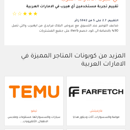
تقييم تجربة مستخدمين أي هيرب في الامارات العربية
☆
☆
☆
☆
☆
التقييم: 2.7 على 5 من 5942 زائر
ضاعف التوفير عند التسوق مع عروض البلاك فرايدي من ايهيرب والتي تصل
90% بالاضافة الى كود خصم iherb على جميع المشتريات
المزيد من كوبونات المتاجر المميزة في
الامارات العربية
فارفيتش
تيمو
موضة واكسسوارات, أثاث وديكور, هدايا
سيارات واكسسواراتها, مستلزمات وملابس
الاطفال, الألكترونيات, ..