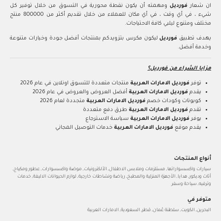
ان شعار
فورديل
ومهمته أن يكون نقطة محورية في التسوق من خلال توفير كل
شيء ، في أي وقت ، في أي مكان للعملاء من خلال تقديم أكثر من 800000 منتج
مختلف ومتنوع ليلبي كافة الاحتياجات.
يهدف تطبيق
فورديل
ليكون مكرس بتزويدكم بمنتجات أفضل جودة وخيارات متنوعة
وخدمة أفضل.
مزايا الشراء من فورديل؟
توفر
فورديل الامارات العربية
منتجات متعددة للتسوق اونلاين في عام 2026
يقدم
فورديل الامارات العربية
أفضل العروض والعروض في عام 2026
كوبونات وكودات خصم
فورديل الامارات العربية
متجددة لعام 2026
تقدم
فورديل الامارات العربية
طرق دفع متعددة
يوفر
فورديل الامارات العربية
سياسة الاسترجاع
يقدم موقع
فورديل الامارات العربية
خدمات التوصيل المجاني
أنواع المنتجات
سيارات واكسسواراتها, مستلزمات وملابس الاطفال, الألكترونيات, موضة واكسسوارات, عطور ومكياج,
أثاث وديكور, هدايا, الأجهزة المنزلية والمطبخ, رياضة ونشاطات خارجية, لوازم الحيوانات الاليفة, خدمات
وترفيه, سياحة وسفر
متوفر في
البحرين, الكويت, سلطنة عُمان, قطر, السعودية, الامارات العربية