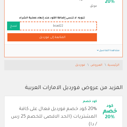
20%
موثق
تنويه: لا تنسى إضافة الكود عند إنهاء عملية الشراء
bcad22
نسخ
المتابعة إلى فورديل
مشاهدة التفاصيل
الرئيسية
العروض
فورديل
المزيد من عروض فورديل الامارات العربية
كود خصم
كود
20% كود خصم فورديل فعال على كافة
خصم
المشتريات (الحد الاقصى للخصم 25 رس
20%
/ دا)