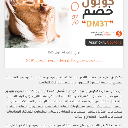
تاريخ النشر:
03 أيلول, 2020
جديد كوبون خصم دكاكينز وصل (عروض سبتمبر 2020)
دكاكينز
عبارة عن منصة اللكترونية ناشئة تهتم بتوفير مجموعة كبيرة من المنتجات
ليصبح الواجهة المميزة للتسوق من اشهر الماركات العالمية
من خلال سعي
دكاكينز
ليصبح الموقع الشامل لمعظم احتياجاتكم, فانه يقوم بتوفير
مجموعة واسعة من المنتجات ومنها منتجات الموضة والازياء (الرجالية, النسائية
والاطفال), الملابس الرياضية, الحقائب, الاحذية, الاحذية الرياضية, الساعات, مستلزمات
السفر, مستلزمات التخيم, مستلزمات العناية الشخصية, مستلزمات العناية بالبشرة,
مستلزمات العناية بالشعر, مستلزمات العناية بالاسنان, المكملات الغذائية, الفيتامينات,
مستلزمات الجمال, المكياج والمزيد
يهدف
دكاكينز
بالحصول على ثقة عملائه من خلال تقدم وتوفير اشهر الماركات