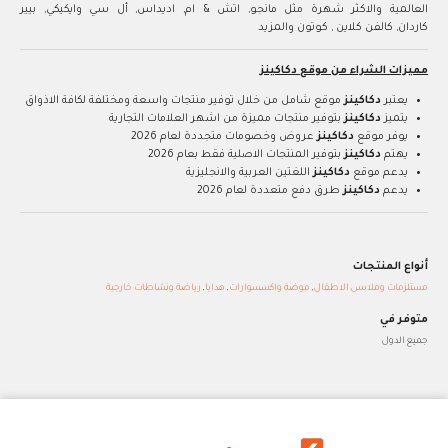
العالمية والاكثر شهرة مثل مانجو, اتش & ام, اديداس, أل سي وايكيكي, بيير
كاردان, كالفن كلاين , كوتون والمزيد
مميزات الشراء من موقع دكاكينز
يعتبر
دكاكينز
موقع شامل من خلال توفير منتجات واسعة ومختلفة لكافة الاذواق
يتميز
دكاكينز
بتوفير منتجات مميزة من اشهر العلامات التجارية
يوفر موقع
دكاكينز
عروض وخصومات متجددة لعام 2026
يهتم
دكاكينز
بتوفير المنتجات الاصلية فقط بعام 2026
يدعم موقع
دكاكينز
اللغتين العربية والانجليزية
يدعم
دكاكينز
طرق دفع متعددة لعام 2026
أنواع المنتجات
مستلزمات وملابس الاطفال
,
موضة واكسسوارات
,
هدايا
,
رياضة ونشاطات خارجية
متوفر في
جميع الدول