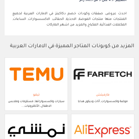
التقييم: 4.3 على 5 من 5823 زائر
احدث عروض, صفقات وكودات خصم دكاكينز في الامارات العربية لجميع
المنتجات منها منتجات الموضة, الاحذية, الحقائب, الاكسسوارات, الساعات,
المكملات الغذائية, المكياج والمزيد من اشهر الماركات
المزيد من كوبونات المتاجر المميزة في الامارات العربية
فارفيتش
تيمو
موضة واكسسوارات, أثاث وديكور, هدايا
سيارات واكسسواراتها, مستلزمات وملابس
الاطفال, الألكترونيات, ..