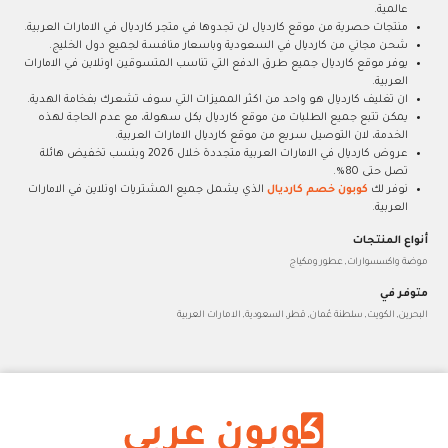
عالمية.
منتجات حصرية من موقع كارديال لن تجدوها في متجر كارديال في الامارات العربية.
شحن مجاني من كارديال في السعودية وباسعار منافسة لجميع دول الخليج.
يوفر موقع كارديال جميع طرق الدفع التي تناسب المتسوقين اونلاين في الامارات
العربية.
ان تغليف كارديال هو واحد من اكثر المميزات التي سوف تشعرك بفخامة الهدية.
يمكن تتبع جميع الطلبات من موقع كارديال بكل سهولة، مع عدم الحاجة لهذه
الخدمة، لان التوصيل سريع من موقع كارديال الامارات العربية.
عروض كارديال في الامارات العربية متجددة خلال 2026 وبنسب تخفيض هائلة
تصل حتى 80%.
نوفر لك
كوبون خصم كارديال
الذي يشمل جميع المشتريات اونلاين في الامارات
العربية.
أنواع المنتجات
موضة واكسسوارات, عطور ومكياج
متوفر في
البحرين, الكويت, سلطنة عُمان, قطر, السعودية, الامارات العربية