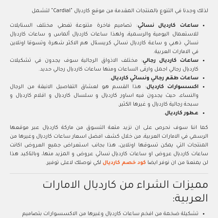
لذلك وجدنا في التنوع بالمنتجات المقدمة من موقع كارديال "Cardial" لتشمل
ساعات كارديال نسائي
: تصاميم فاخرة متنوعة تغطي مختلف الستايلات
للاستعمال اليومية والرسمية، ولهذا ساعات كارديال ألماس و ساعات كارديال
نسائي ذهبي و ساعة كارديال نسائي كريستال هم الاكثر شهرة وتسوقا اونلاين
في الامارات العربية.
ساعات كارديال رجالي
: مختلف الاذواق الرجالية سوف يجدون في تشكيلات
كارديال رجالي اجمل وارقى الساعات ومنها ساعات كارديال رجالي حديد.
ساعات طقم رجالي ونسائي كارديال
.
اكسسوارات كارديال
: هذا القسم هو لعشاق التفاصيل الانيقة من الرجال
والنساء، حيث يجدون فيه اساور كارديال و سلسال كارديال و اقلام كارديال و
سبحة رجالية كارديال و غيرها الكثير.
عطور كارديال
.
كما اننا سوف نحرص على ان نزيد متعة التسوق من ماركة كارديال عبر موقعها
الرسمي في الامارات العربية، من خلال كشف افضل اسعار ساعات كارديال وغيرها من
المنتجات التي يمكن تسوقها اونلاين، هذا بجانب استعراض جميع العروض اكانت
ساعات كارديال عروض او ساعات كارديال نسائي عروض و المزيد منها، وبالتاكيد هذا
لن يمنعنا من ان نوفر ايضا
كود خصم كارديال
لكي نوصلك لاعلى توفير.
مميزات الشراء من كارديال الامارات
العربية:
تشكيلة ضخمة من افخم ساعات كارديال وغيرها من الاكسسوارات بتصاميم