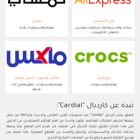
علي اكسبرس
نمشي
سيارات واكسسواراتها, مستلزمات وملابس
موضة واكسسوارات, هدايا
الاطفال, الألكترونيات, ..
كروكس
ماكس فاشون / سيتي ماكس
موضة واكسسوارات
موضة واكسسوارات, عطور ومكياج, أثاث
وديكور
نبذة عن كارديال "Cardial":
انطلق متجر كارديال "Cardial" منذ تسعينات القرن الماضي وتحديدا عام ١٩٨٣ من خلال
ضمها لاشهر الماركات العالمية، لتكون واحدة من اهم الوكلاء المعتمدين في الخليج،
ليلي هذا النجاح اطلاق ماركة كارديال التي اهتمت بان تقدم اكثر القطع رقيا ومنها
ساعات كارديال واكسسوارات واساور والعديد من القطع المميزة، هذا فضلا عن
توسع الماركة لتضم مجموعة من العلامات التجارية الاخرى.