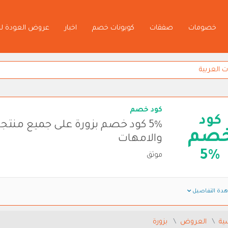
خصومات
صفقات
كوبونات خصم
اخبار
عروض العودة ل
كود خصم
كود
5% كود خصم بزورة على جميع منتج
صم
والامهات
5%
موثق
دة التفاصيل
ية
العروض
بزورة