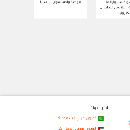
 واكسسواراتها,
موضة واكسسوارات, هدايا
وملابس الاطفال,
لكترونيات, ..
اختر الدولة
كوبون عربي السعودية
كوبون عربي الامارات