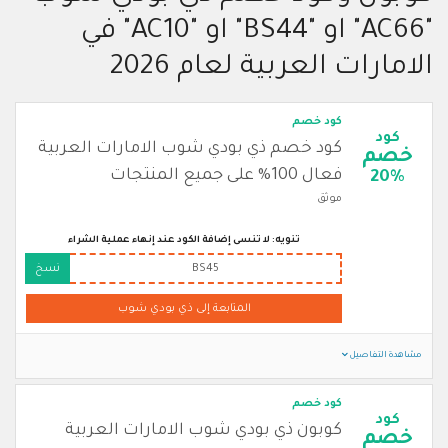
"AC66" او "BS44" او "AC10" في
الامارات العربية لعام 2026
كود خصم
كود
كود خصم ذي بودي شوب الامارات العربية
خصم
فعال 100% على جميع المنتجات
20%
موثق
تنويه: لا تنسى إضافة الكود عند إنهاء عملية الشراء
BS45
نسخ
المتابعة إلى ذي بودي شوب
مشاهدة التفاصيل
كود خصم
كود
كوبون ذي بودي شوب الامارات العربية
خصم