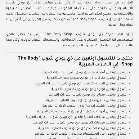
القواعد هو سبب النجاح لأكثر من ٤٠ عامًا، تعتبر قواعد ماركة ذي بودي شوب
الاساسية والتي تعتمد على استخدام المكونات والخامات ذات المصادر الطبيعية
والأخلاقية من جميع انحاء العالم لخلق مجموعة من مميزة من منتجات التجميل، لذلك
تعتمد ذى بودي شوب "The Body Shop" مجموعة كبيرة من الموردين في أكثر من ٢٠
دولة حول العالم.
تلتزم ايضا ماركة ذي بودي شوب "The Body Shop" بسياسة حظر عالمي
لمستحضرات التجميل المختبرة على الحيوانات، والبلاستيك المعاد تدويره وكل هذا
بالاضافة الى مبادرات اجتماعية واخلاقية متعددة.
منتجات للتسوق اونلاين من ذي بودي شوب "The Body
Shop" في الامارات العربية
تسوق اونلاين أقنعة وجه ذي بودي شوب الامارات العربية
تسوق اونلاين بخاخات ذي بودي شوب الامارات العربية
تسوق اونلاين العناية بالشفاه ذي بودي شوب الامارات العربية
تسوق اونلاين تونر ذي بودي شوب الامارات العربية
تسوق اونلاين مكياج ذي بودي شوب الامارات العربية
تسوق اونلاين سيروم ذي بودي شوب الامارات العربية
تسوق اونلاين مقشرات ذي بودي شوب الامارات العربية
تسوق اونلاين أدوات تجميل ذي بودي شوب الامارات العربية
تسوق اونلاين منتجات العناية بالعين ذي بودي شوب الامارات العربية
تسوق اونلاين منتجات الترطيب ذي بودي شوب الامارات العربية
تسوق اونلاين زبدة الجسم ذي بودي شوب الامارات العربية
تسوق اونلاين جل الاستحمام ذي بودي شوب الامارات العربية