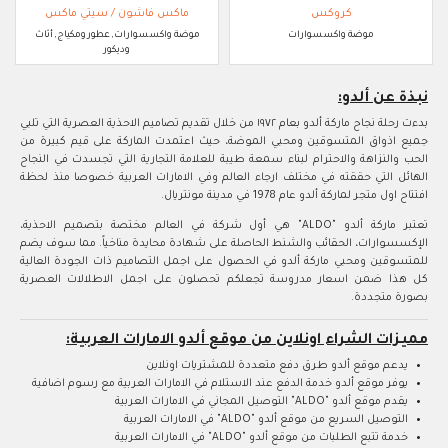
كروكس
ماكس فاشون / سيتي ماكس
موضة واكسسوارات
موضة واكسسوارات, عطور ومكياج, أثاث
وديكور
نبذة عن ألدو:
بدءت رحلة نجاح ماركة ألدو بعام ١٩٧٢ من خلال تقديم تصاميم الاحذية العصرية التي تلبي
جميع اذواق المتسوقين ومحبي الموضة، حيث اعتمدت الماركة على قيم كبيرة من
الحب والنزاهة والاحترام لبناء سمعة طيبة للعلامة التجارية التي تجسدت في النجاح
الهائل التي حققته في مختلف ارجاء العالم وفي الامارات العربية خصوصا منذ لحظة
افتتاح اول متجر لماركة ألدو عام 1978 في مدينة مونتريال.
تعتبر ماركة ألدو "ALDO" هي أول شركة في العالم مختصة بتصميم الاحذية،
الإكسسوارات، الحقائب والشنط الحاصلة على شهادة محايدة مناخياً. مما سوف يضم
للمتسوقين ومحبي ماركة ألدو في الحصول على اجمل التصاميم ذات الجودة العالية
كل هذا ضمن اسعار مدروسة تجعلكم تحصلون على اجمل الاطلالات العصرية
بصورة متجددة.
مميزات الشراء اونلاين من موقع ألدو الامارات العربية:
يدعم موقع ألدو طرق دفع متعددة للمشتريات اونلاين
يوفر موقع ألدو خدمة الدفع عند الاستلام في الامارات العربية مع رسوم اضافية
يقدم موقع ألدو "ALDO" التوصيل المجاني في الامارات العربية
التوصيل السريع من موقع ألدو "ALDO" في الامارات العربية
خدمة تتبع الطلبات من موقع ألدو "ALDO" في الامارات العربية