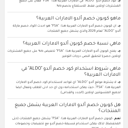
جـ
: كود خصم ألدو "ALDO" في الامارات العربية هذا: "FSA" فعال على جميع
المشتريات اونلاين فقط، للاستمتاع بخصم ١٥%.
ماهو كوبون خصم ألدو الامارات العربية؟
جـ
: ان كوبون خصم ألدو الامارات العربية هذا: "FSA" هو احدث اكواد خصم ماركة
ألدو "ALDO" لعام 2026 والذي يشمل جميع المنتجات.
ماهي نسبة خصم كوبون ألدو الامارات العربية؟
جـ
: يمنح كوبون ألدو الامارات العربية هذا: "FSA" تخفيض ١٥% على جميع المشتريات
اونلاين حصريا لتحقيق اقصى درجات التوفير.
ماهي شروط استخدام كود خصم ألدو "ALDO" في
الامارات العربية؟
جـ
: لا يشترط موقع ألدو "ALDO" اي قواعد لاستخدام كود خصم ألدو الامارات
العربية هذا: "FSA"، حيث يمكن استخدامه دون اي حد ادنى للطلب وفعال ايضا
لجميع المتسوقين اونلاين (الجدد والقدامى).
هل كوبون خصم ألدو الامارات العربية يشمل جميع
المنتجات؟
نعم
، كوبون خصم ألدو الامارات العربية هذا: "FSA" يشمل جميع المنتجات (حتى
المخفضة)، لذلك يمكن استخدام قسيمة خصم ألدو مع تخفيضات وخصومات