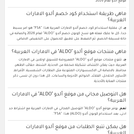
موقع ألدو لعام 2026.
ماهي طريقة استخدام كود خصم ألدو الامارات
العربية؟
جـ
: ان عملية استخدام كود خصم ألدو الامارات العربية هذا: "FSA" هو امر بسيط
جدا، كل ما عليك فعله هو نسخ كوبون خصم ألدو "ALDO" لعام 2026 والصاقه في
خانة قسيمة الخصم، ثم الضغط على تطبيق للحصول على التخفيض الاضافي.
ماهي منتجات موقع ألدو "ALDO" في الامارات العربية؟
جـ
: تتنوع منتجات موقع ألدو "ALDO" المعروضة للتسوق اونلاين في الامارات
العربية، حيث يمكن اكتشاف تشكيلة ضخمة من الاحذية، الشنط، حقائب الظهر،
محافظ، بالاضافة الى الاكسسوارات المتنوعة مثل النظارات الشمسية، الأقراط،
الأساور، الخلاخل، القلائد، الخواتم، الأحزمة والساعات، كل هذا دون ان ننسى ذكر
منتجات العناية بالأحذية.
هل التوصيل مجاني من موقع ألدو "ALDO" في الامارات
العربية؟
نعم
، يوفر موقع ألدو "ALDO" التوصيل المجاني في الامارات العربية مع اشتراط حد
ادنى، بعد استخدام كوبون ألدو (ALDO) هذا: "FSA".
هل يمكن تتبع الطلبات من موقع ألدو الامارات
العربية؟