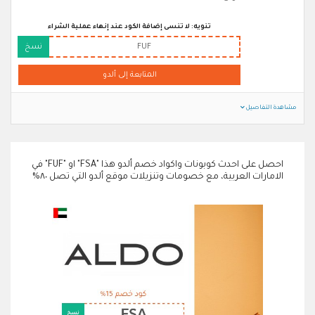
تنويه: لا تنسى إضافة الكود عند إنهاء عملية الشراء
FUF
نسخ
المتابعة إلى ألدو
مشاهدة التفاصيل
احصل على احدث كوبونات واكواد خصم ألدو هذا "FSA" او "FUF" في
الامارات العربية، مع خصومات وتنزيلات موقع ألدو التي تصل ٨٠%