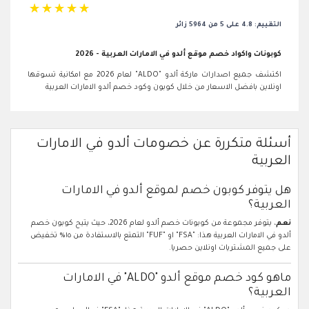
☆
☆
☆
☆
☆
التقييم: 4.8 على 5 من 5964 زائر
كوبونات واكواد خصم موقع ألدو في الامارات العربية - 2026
اكتشف جميع اصدارات ماركة ألدو "ALDO" لعام 2026 مع امكانية تسوقها
اونلاين بافضل الاسعار من خلال كوبون وكود خصم ألدو الامارات العربية
أسئلة متكررة عن خصومات ألدو في الامارات
العربية
هل يتوفر كوبون خصم لموقع ألدو في الامارات
العربية؟
نعم
، يتوفر مجموعة من كوبونات خصم ألدو لعام 2026، حيث يتيح كوبون خصم
ألدو في الامارات العربية هذا: "FSA" او "FUF" التمتع بالاستفادة من ١٥% تخفيض
على جميع المشتريات اونلاين حصريا.
ماهو كود خصم موقع ألدو "ALDO" في الامارات
العربية؟