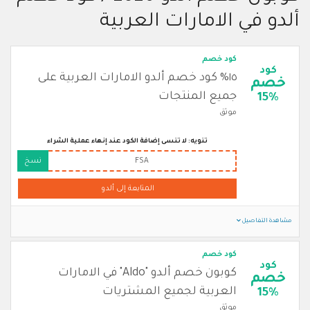
ألدو في الامارات العربية
كود خصم
كود
١٥% كود خصم ألدو الامارات العربية على
خصم
جميع المنتجات
15%
موثق
تنويه: لا تنسى إضافة الكود عند إنهاء عملية الشراء
FSA
نسخ
المتابعة إلى ألدو
مشاهدة التفاصيل
كود خصم
كود
كوبون خصم ألدو "Aldo" في الامارات
خصم
العربية لجميع المشتريات
15%
موثق