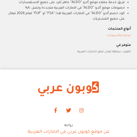
فريق خدمة عملاء موقع ألدو "ALDO" جاهز للرد على جميع الاستفسارات
خصومات موقع ألدو "ALDO" في الامارات العربية متجددة وتصل ٨٠%
كود خصم ألدو "ALDO" في الامارات العربية هذا "FSA" او "FUF" لعام 2026 فعال
على جميع المشتريات
أنواع المنتجات
موضة واكسسوارات
متوفر في
الكويت, سلطنة عُمان, قطر, الامارات العربية
روابط
عن موقع كوبون عربي في الامارات العربية