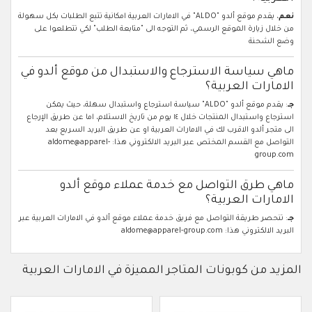
نعم
، يقدم موقع ألدو "ALDO" في الامارات العربية امكانية تتبع الطلبات بكل سهولة
من خلال زيارة الموقع الرسمي، ثم التوجه الى "متابعة الطلب" لكي تتطلعوا على
وضع الشحنة
ماهي سياسة الاسترجاع والاستبدال من موقع ألدو في
الامارات العربية؟
جـ
: يقدم موقع ألدو "ALDO" سياسة استرجاع واستبدال سهلة، حيث يمكن
استرجاع واستبدال المنتجات خلال ١٤ يوم من تاريخ الاستلام، اما عن طريق الإرجاع
الى متجر ألدو الاقرب لك في الامارات العربية او عن طريق البريد السريع بعد
التواصل مع القسم المختص عبر البريد الالكتروني هذا: aldome@apparel-
group.com
ماهي طرق التواصل مع خدمة عملاء موقع ألدو
الامارات العربية؟
جـ
: تنحصر طريقة التواصل مع فريق خدمة عملاء موقع ألدو في الامارات العربية عبر
البريد الالكتروني هذا: aldome@apparel-group.com
المزيد من كوبونات المتاجر المميزة في الامارات العربية