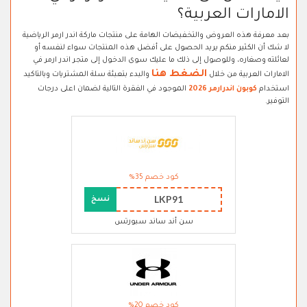
الامارات العربية؟
بعد معرفة هذه العروض والتخفيضات الهامة على منتجات ماركة اندر ارمر الرياضية
لا شك أن الكثير منكم يريد الحصول على أفضل هذه المنتجات سواء لنفسه أو
لعائلته وصغاره، وللوصول إلى ذلك ما عليك سوى الدخول إلى متجر اندر ارمر في
الضغط هنا
الامارات العربية من خلال
والبدء بتعبئة سلة المشتريات وبالتاكيد
استخدام
كوبون اندرارمر 2026
الموجود في الفقرة التالية لضمان اعلى درجات
التوفير.
كود خصم 35%
LKP91
نسخ
سن أند ساند سبورتس
كود خصم 20%