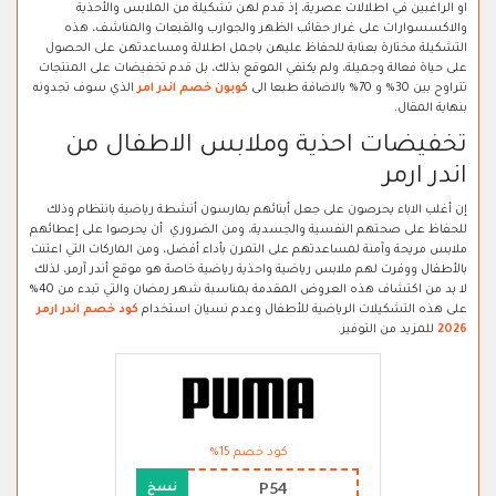
او الراغبين في اطلالات عصرية، إذ قدم لهن تشكيلة من الملابس والأحذية
والاكسسوارات على غرار حقائب الظهر والجوارب والقبعات والمناشف، هذه
التشكيلة مختارة بعناية للحفاظ عليهن باجمل اطلالة ومساعدتهن على الحصول
على حياة فعالة وجميلة، ولم يكتفي الموقع بذلك، بل قدم تخفيضات على المنتجات
تتراوح بين 30% و 70% بالاضافة طبعا الى
كوبون خصم اندر امر
الذي سوف تجدونه
بنهاية المقال.
تخفيضات احذية وملابس الاطفال من
اندر ارمر
إن أغلب الاباء يحرصون على جعل أبنائهم يمارسون أنشطة رياضية بانتظام وذلك
للحفاظ على صحتهم النفسية والجسدية، ومن الضروري أن يحرصوا على إعطائهم
ملابس مريحة وآمنة لمساعدتهم على التمرن بأداء أفضل، ومن الماركات التي اعتنت
بالأطفال ووفرت لهم ملابس رياضية واحذية رياضية خاصة هو موقع أندر آرمر، لذلك
لا بد من اكتشاف هذه العروض المقدمة بمناسبة شهر رمضان والتي تبدء من 40%
على هذه التشكيلات الرياضية للأطفال وعدم نسيان استخدام
كود خصم اندر ارمر
2026
للمزيد من التوفير.
كود خصم 15%
P54
نسخ