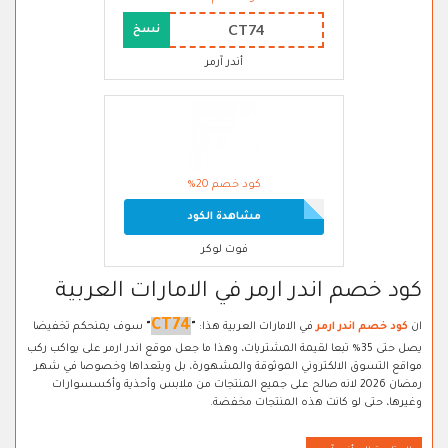
CT74
نسخ
أندر آرمر
كود خصم 20%
مشاهدة الكود
فوت لوكر
كود خصم اندر ارمر في الامارات العربية
CT74
ان
كود خصم اندر ارمر
في الامارات العربية هذا:
"
"
سوف يمنحكم تخفيضا
يصل حتى 35% تبعا لقيمة المشتريات، وهذا ما جعل موقع اندر ارمر على يواكب ركب
مواقع التسوق الالكتروني الموثوقة والمشهورة، بل ويتعداها وخصوصا في شهر
رمضان 2026 لانه صالح على جميع المنتجات من ملابس وأحذية وأكسسوارات
وغيرها، حتى لو كانت هذه المنتجات مخفضة.