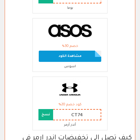
بوما
خصم 30%
مشاهدة الكود
اسوس
كود خصم 20%
CT74
نسخ
أندر آرمر
كيف تصل الى تخفيضات اندر ارمر في