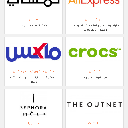
علي اكسبرس
نمشي
سيارات واكسسواراتها, مستلزمات وملابس
موضة واكسسوارات, هدايا
الاطفال, الألكترونيات, ..
كروكس
ماكس فاشون / سيتي ماكس
موضة واكسسوارات
موضة واكسسوارات, عطور ومكياج, أثاث
وديكور
ذا اوت نت
سيفورا