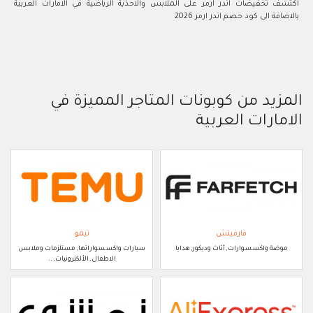
اكتشف تخفيضات اندر ارمر على الملابس والاحذية الرياضية في الامارات العربية
بالاضافة الى كود خصم اندر ارمر 2026
المزيد من كوبونات المتاجر المميزة في
الامارات العربية
فارفيتش
تيمو
موضة واكسسوارات, أثاث وديكور, هدايا
سيارات واكسسواراتها, مستلزمات وملابس
الاطفال, الألكترونيات, ..