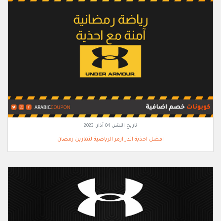
تاريخ النشر:
04 آذار, 2023
افضل احذية اندر ارمر الرياضية لتمارين رمضان