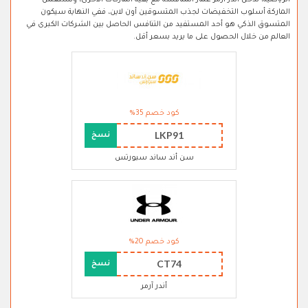
الرياضية، تدخل أندر آرمر غمار المنافسة مع بقية الماركات الأخرى، وتستعمل
الماركة أسلوب التخفيضات لجذب المتسوقين أون لاين، ففي النهاية سيكون
المتسوق الذكي هو أحد المستفيد من التنافس الحاصل بين الشركات الكبرى في
العالم من خلال الحصول على ما يريد بسعر أقل.
كود خصم 35%
LKP91
نسخ
سن أند ساند سبورتس
كود خصم 20%
CT74
نسخ
أندر آرمر