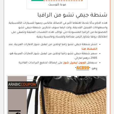
فوغا كلوسيت
شنطة جيمي تشو من الرافيا
هذه الايام بدأنا نلحظ اهتماما اكبر في الاصالة، فالناس رجعوا للسيارات الكلاسيكية
واسطوانات الفينيل القديمة، وانت ايضا سوف تختارين شنطة جيمي تشو
المصنوعة من الرافيا المنسوجة حتى تواكب هذه اللمسات العتيقة وتضفي على
اطلالتك رونقا يتجاوز الزمن بفخامة ولمسة رومانسية ريفية.
اشتر شنطة جيمي تشو رافيا اونلاين من ليفيل شوز الامارات العربية، عند
الضغط هنا
سعر شنطة جيمي تشو رافيا اونلاين من ليفيل شوز الامارات العربية هو:
2985 درهم اماراتي
سيعمل
كوبون ليفيل شوز
على ايصالك لجميع البراندات الفاخرة
ACB99
وهو:
"
"