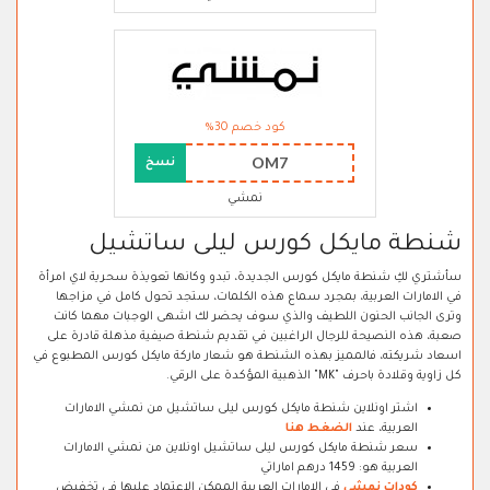
كود خصم 30%
OM7
نسخ
نمشي
شنطة مايكل كورس ليلى ساتشيل
سأشتري لكِ شنطة مايكل كورس الجديدة، تبدو وكانها تعويذة سحرية لاي امرأة
في الامارات العربية، بمجرد سماع هذه الكلمات، ستجد تحول كامل في مزاجها
وترى الجانب الحنون اللطيف والذي سوف يحضر لك اشهى الوجبات مهما كانت
صعبة، هذه النصيحة للرجال الراغبين في تقديم شنطة صيفية مذهلة قادرة على
اسعاد شريكته، فالمميز بهذه الشنطة هو شعار ماركة مايكل كورس المطبوع في
كل زاوية وقلادة باحرف "MK" الذهبية المؤكدة على الرقي.
اشتر اونلاين شنطة مايكل كورس ليلى ساتشيل من نمشي الامارات
العربية، عند
الضغط هنا
سعر شنطة مايكل كورس ليلى ساتشيل اونلاين من نمشي الامارات
العربية هو: 1459 درهم اماراتي
كودات نمشي
في الامارات العربية الممكن الاعتماد عليها في تخفيض