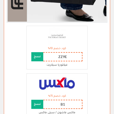
كود خصم 10%
ZZ9E
نسخ
فيكتوريا سيكريت
كود خصم 15%
B1
نسخ
ماكس فاشون / سيتي ماكس