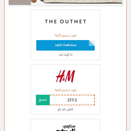
كود خصم 25%
مشاهدة الكود
ذا اوت نت
كود خصم 20%
ZFF2
نسخ
اتش اند ام