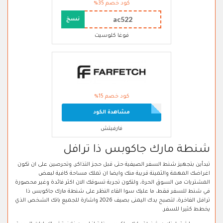
كود خصم 35%
ac522
نسخ
فوغا كلوسيت
كود خصم 15%
مشاهدة الكود
فارفيتش
شنطة مارك جاكوبس ذا ترافل
تبدأين بتجهيز شنط السفر الصيفية حتى قبل حجز التذاكر، وتحرصين على ان تكون
اغراضك المهمة والثمينة قريبة منك وايضا ان تملك مساحة كافية لبعض
المشتريات من السوق الحرة، ولتكون تجربة تسوقك الان اكثر فائدة وغير محصورة
في شنط للسفر فقط، ما عليك سوا القاء النظر على شنطة مارك جاكوبس ذا
ترافل الفاخرة، لتصبح يدك اليمنى بصيف 2026 واشارة للجميع بانك الشخص الذي
يخطط كثيرا للسفر.