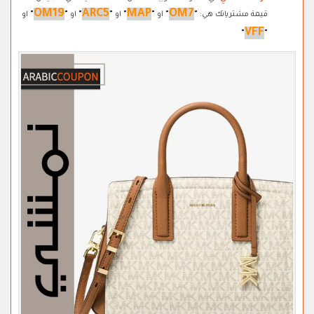
OM19
ARC5
MAP
OM7
قيمة مشترياتك هي:
"
"
او
"
"
او
"
"
او
"
"
او
VFF
"
"