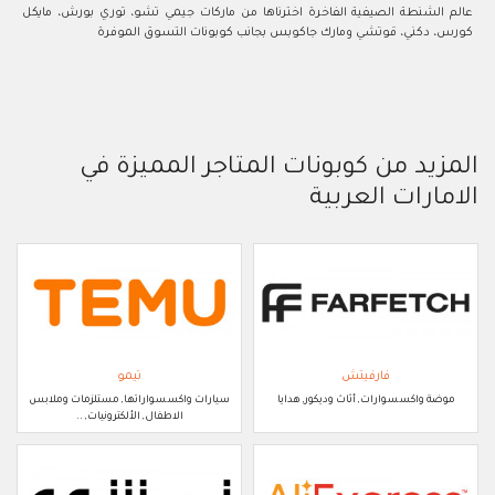
عالم الشنطة الصيفية الفاخرة اخترناها من ماركات جيمي تشو، توري بورش، مايكل
كورس، دكني، قوتشي ومارك جاكوبس بجانب كوبونات التسوق الموفرة
المزيد من كوبونات المتاجر المميزة في
الامارات العربية
فارفيتش
تيمو
موضة واكسسوارات, أثاث وديكور, هدايا
سيارات واكسسواراتها, مستلزمات وملابس
الاطفال, الألكترونيات, ..