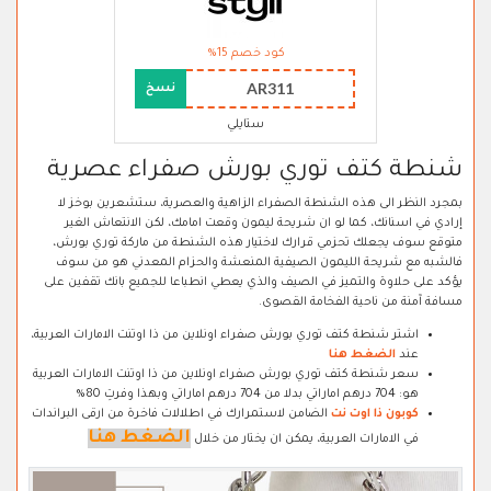
كود خصم 15%
AR311
نسخ
ستايلي
شنطة كتف توري بورش صفراء عصرية
بمجرد النظر الى هذه الشنطة الصفراء الزاهية والعصرية، ستشعرين بوخز لا
إرادي في اسنانك، كما لو ان شريحة ليمون وقعت امامك، لكن الانتعاش الغير
متوقع سوف يجعلك تحزمي قرارك لاختيار هذه الشنطة من ماركة توري بورش،
فالشبه مع شريحة الليمون الصيفية المنعشة والحزام المعدني هو من سوف
يؤكد على حلاوة والتميز في الصيف والذي يعطي انطباعا للجميع بانك تقفين على
مسافة آمنة من ناحية الفخامة القصوى.
اشتر شنطة كتف توري بورش صفراء اونلاين من ذا اوتنت الامارات العربية،
عند
الضغط هنا
سعر شنطة كتف توري بورش صفراء اونلاين من ذا اوتنت الامارات العربية
هو: 704 درهم اماراتي بدلا من 704 درهم اماراتي وبهذا وفرتِ 80%
كوبون ذا اوت نت
الضامن لاستمرارك في اطلالات فاخرة من ارقى البراندات
الضغط هنا
في الامارات العربية، يمكن ان يختار من خلال