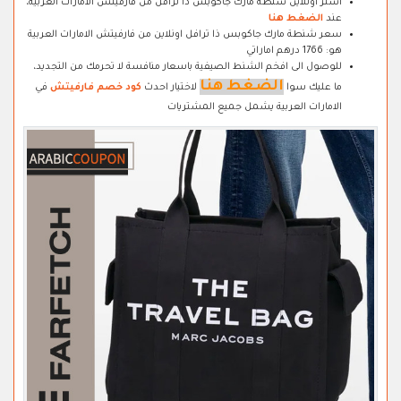
اشتر اونلاين شنطة مارك جاكوبس ذا ترافل من فارفيتش الامارات العربية،
عند
الضغط هنا
سعر شنطة مارك جاكوبس ذا ترافل اونلاين من فارفيتش الامارات العربية
هو: 1766 درهم اماراتي
للوصول الى افخم الشنط الصيفية باسعار منافسة لا تحرمك من التجديد،
الضغط هنا
ما عليك سوا
لاختيار احدث
كود خصم فارفيتش
في
الامارات العربية يشمل جميع المشتريات