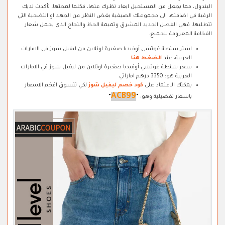
البندول، مما يجعل من المستحيل ابعاد نظرك عنها، فكلما لمحتها، تأكدت لديك
الرغبة في اضافتها الى مجموعتك الصيفية بغض النظر عن الجهد او التضحية التي
تتطلبها، فهي الفصل الجديد المشرق وتميمة الحظ والنجاح الذي يحمل شعار
الفخامة المعروفة للجميع.
اشتر شنطة غوتشي أوفيديا صغيرة اونلاين من ليفيل شوز في الامارات
العربية، عند
الضغط هنا
سعر شنطة غوتشي أوفيديا صغيرة اونلاين من ليفيل شوز في الامارات
العربية هو: 3350 درهم اماراتي
يمكنك الاعتماد على
كود خصم ليفيل شوز
لكي تتسوق افخم الاسعار
ACB99
باسعار تفضيلية وهو:
"
"