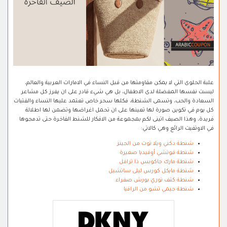
علبة الحلوى التي لا يمكن مقاومتها من قبل النساء في الامارات العربية والعالم،
ليست نفسها المفضلة لدى الاطفال، بل هي شيء قادر على ان يفرز كل مشاعر
السعادة والحب، وتسمى الشنطة، فكلها سحر خاص تعتمد عليها النساء والفتيات
كل يوم في تكوين صورة لها تعينها على ان تحمل اغراضها وتضمن لها اطلالة
فريدة، وهذا الصيف اتينى لكم بمجموعة من الافكار للشنط الفاخرة حتى تدمجوها
في الاوتفيت الرائع وهي كالاتي:
شنطة دكني ويلا توت من الجينز
شنطة قوتشي أوفيديا صغيرة
شنطة مارك جاكوبس ذا ترافل
شنطة مايكل كورس ليلى ساتشيل
شنطة كتف توري بورش صفراء
شنطة جيمي تشو من الرافيا