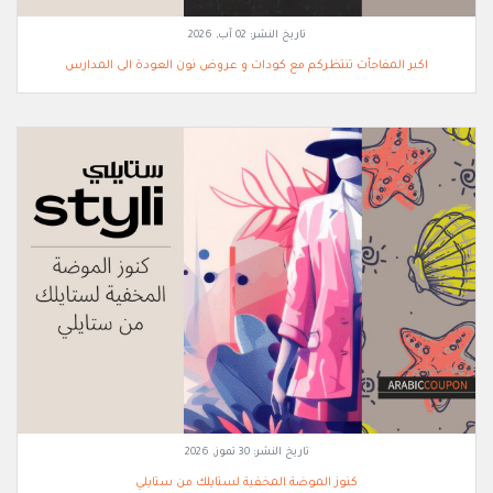
تاريخ النشر:
02 آب, 2026
اكبر المفاجأت تنتظركم مع كودات و عروض نون العودة الى المدارس
تاريخ النشر:
30 تموز, 2026
كنوز الموضة المخفية لستايلك من ستايلي