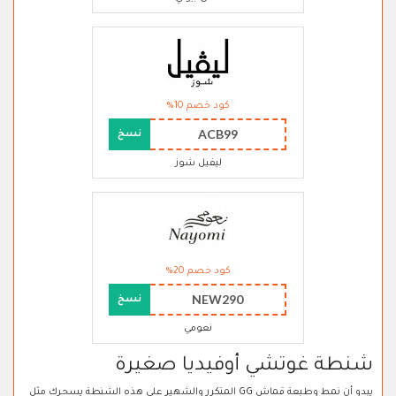
كود خصم 10%
ACB99
نسخ
ليفيل شوز
كود خصم 20%
NEW290
نسخ
نعومي
شنطة غوتشي أوفيديا صغيرة
يبدو أن نمط وطبعة قماش GG المتكرر والشهير على هذه الشنطة يسحرك مثل