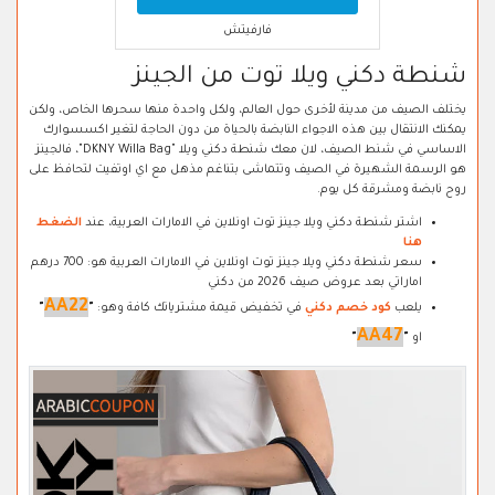
فارفيتش
شنطة دكني ويلا توت من الجينز
يختلف الصيف من مدينة لأخرى حول العالم، ولكل واحدة منها سحرها الخاص، ولكن
يمكنك الانتقال بين هذه الاجواء النابضة بالحياة من دون الحاجة لتغير اكسسوارك
الاساسي في شنط الصيف، لان معك شنطة دكني ويلا "DKNY Willa Bag"، فالجينز
هو الرسمة الشهيرة في الصيف وتتماشى بتناغم مذهل مع اي اوتفيت لتحافظ على
روح نابضة ومشرقة كل يوم.
اشتر شنطة دكني ويلا جينز توت اونلاين في الامارات العربية، عند
الضغط
هنا
سعر شنطة دكني ويلا جينز توت اونلاين في الامارات العربية هو: 700 درهم
اماراتي بعد عروض صيف 2026 من دكني
AA22
يلعب
كود خصم دكني
في تخفيض قيمة مشترياتك كافة وهو:
"
"
AA47
او
"
"