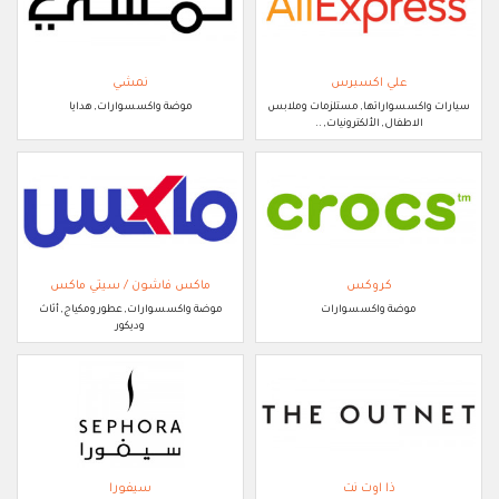
علي اكسبرس
نمشي
سيارات واكسسواراتها, مستلزمات وملابس
موضة واكسسوارات, هدايا
الاطفال, الألكترونيات, ..
كروكس
ماكس فاشون / سيتي ماكس
موضة واكسسوارات
موضة واكسسوارات, عطور ومكياج, أثاث
وديكور
ذا اوت نت
سيفورا