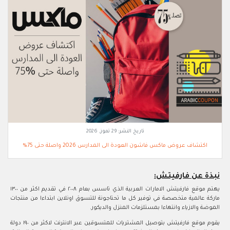
تاريخ النشر:
29 تموز, 2026
اكتشاف عروض ماكس فاشون العودة الى المدارس 2026 واصلة حتى 75%
نبذة عن فارفيتش:
يهتم موقع فارفيتش الامارات العربية الذي تاسس بعام ٢٠٠٨ في تقديم اكثر من ١٣٠٠
ماركة عالمية متخصصة في توفير كل ما تحتاجونة للتسوق اونلاين ابتداءا من منتجات
الموضة والازياء وانتهاءا بمستلزمات المنزل والديكور.
يقوم موقع فارفيتش بتوصيل المشتريات للمتسوقين عبر الانترنت لاكثر من ١٩٠ دولة