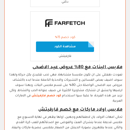
دكني
كود خصم 15%
مشاهدة الكود
فارفيتش
ملابس البنات مع 80% عروض عيد الاضحى
تعودت طفلتي على ان تكون ملابسنا متشابهة، فهي تحب تقليدي بكل حركة ولهذا
سوف اضيف بعض الفساتين و التشيرتات والاحذية الناعمة عندما ابدء باكتشاف
عروض عيد الاضحى الواصلة حتى 80% على قسم ملابس البنات، وبهذا سوف
ارضيها واعشق ان نتشارك مشاويرنا الكثيرة في صيف عنوانه الحب والنشاط، ولكي
نزيد من هذه الفرحة، ما علينا سوا استخدام
كود خصم فارفيتش
في الامارات
العربية.
ملابس اولاد ماركات مع خصم فارفيتش
تحكي امهات الاولاد بان لاطفالهم وجهين، اولها يظهر في نهاية الاسبوع مع
ملابس قديمة عندما ينشران العبث والفوضى مع اصدقائهم للعب كرة القدم،
والثاني عندما يظهرون بصورة الجينتل من الصغار بملابس عصرية ماركات وانيقة،