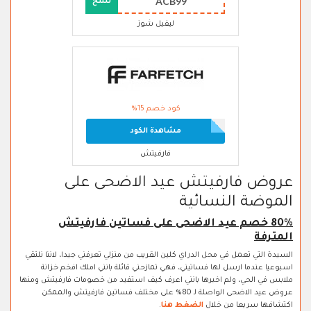
ACB99
نسخ
ليفيل شوز
كود خصم 15%
مشاهدة الكود
فارفيتش
عروض فارفيتش عيد الاضحى على
الموضة النسائية
80% خصم عيد الاضحى على فساتين فارفيتش
المترفة
السيدة التي تعمل في محل الدراي كلين القريب من منزلي تعرفني جيدا، لاننا نلتقي
اسبوعيا عندما ارسل لها فساتيني، فهي تمازحني قائلة بانني املك افخم خزانة
ملابس في الحي، ولم اخبرها بانني اعرف كيف استفيد من خصومات فارفيتش ومنها
عروض عيد الاضحى الواصلة لـ 80% على مختلف فساتين فارفيتش والممكن
اكتشافها سريعا من خلال
الضغط هنا
.