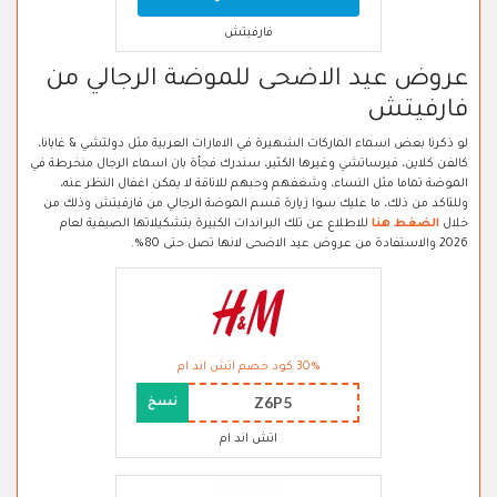
فارفيتش
عروض عيد الاضحى للموضة الرجالي من
فارفيتش
لو ذكرنا بعض اسماء الماركات الشهيرة في الامارات العربية مثل دولتشي & غابانا،
كالفن كلاين، فيرساتشي وغيرها الكثير، سندرك فجأة بان اسماء الرجال منخرطة في
الموضة تماما مثل النساء، وشغفهم وحبهم للاناقة لا يمكن اغفال النظر عنه،
وللتاكد من ذلك، ما عليك سوا زيارة قسم الموضة الرجالي من فارفيتش وذلك من
خلال
الضغط هنا
للاطلاع عن تلك البراندات الكبيرة بتشكيلاتها الصيفية لعام
2026 والاستفادة من عروض عيد الاضحى لانها تصل حتى 80%.
30% كود خصم اتش اند ام
Z6P5
نسخ
اتش اند ام