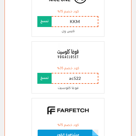
كود خصم 15%
KKM
نسخ
نايس ون
كود خصم 35%
ac522
نسخ
فوغا كلوسيت
كود خصم 15%
مشاهدة الكود