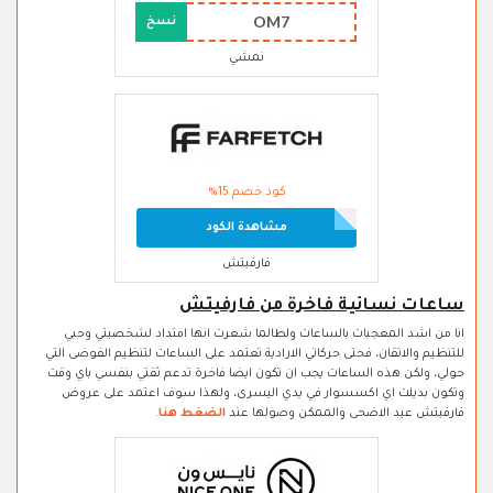
OM7
نسخ
نمشي
كود خصم 15%
مشاهدة الكود
فارفيتش
ساعات نسائية فاخرة من فارفيتش
انا من اشد المعجبات بالساعات ولطالما شعرت انها امتداد لشخصيتي وحبي
للتنظيم والاتقان، فحتى حركاتي الارادية تعتمد على الساعات لتنظيم الفوضى التي
حولي، ولكن هذه الساعات يجب ان تكون ايضا فاخرة تدعم ثقتي بنفسي باي وقت
وتكون بديلت اي اكسسوار في يدي اليسرى، ولهذا سوف اعتمد على عروض
فارفيتش عيد الاضحى والممكن وصولها عند
الضغط هنا
.