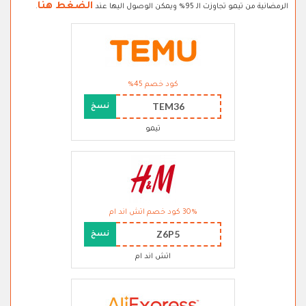
الضغط هنا
الرمضانية من تيمو تجاوزت الـ 95% ويمكن الوصول اليها عند
.
كود خصم 45%
TEM36
نسخ
تيمو
30% كود خصم اتش اند ام
Z6P5
نسخ
اتش اند ام