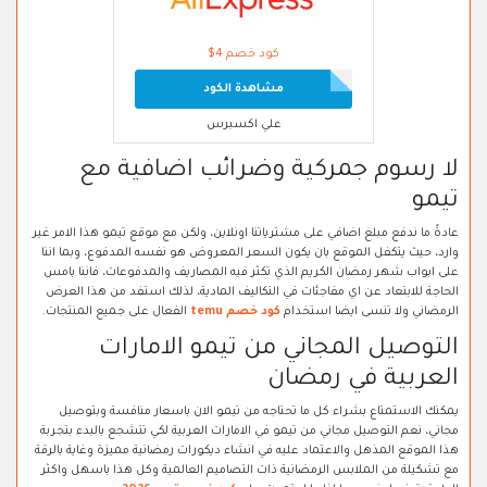
كود خصم 4$
مشاهدة الكود
علي اكسبرس
لا رسوم جمركية وضرائب اضافية مع
تيمو
عادةً ما ندفع مبلغ اضافي على مشترياتنا اونلاين، ولكن مع موقع تيمو هذا الامر غير
وارد، حيث يتكفل الموقع بان يكون السعر المعروض هو نفسه المدفوع، وبما اننا
على ابواب شهر رمضان الكريم الذي تكثر فيه المصاريف والمدفوعات، فاننا بامس
الحاجة للابتعاد عن اي مفاجئات في التكاليف المادية، لذلك استفد من هذا العرض
الرمضاني ولا تنسى ايضا استخدام
كود خصم temu
الفعال على جميع المنتجات.
التوصيل المجاني من تيمو الامارات
العربية في رمضان
يمكنك الاستمتاع بشراء كل ما تحتاجه من تيمو الان باسعار منافسة وبتوصيل
مجاني، نعم التوصيل مجاني من تيمو في الامارات العربية لكي تتشجع بالبدء بتجربة
هذا الموقع المذهل والاعتماد عليه في انشاء ديكورات رمضانية مميزة وغاية بالرقة
مع تشكيلة من الملابس الرمضانية ذات التصاميم العالمية وكل هذا باسهل واكثر