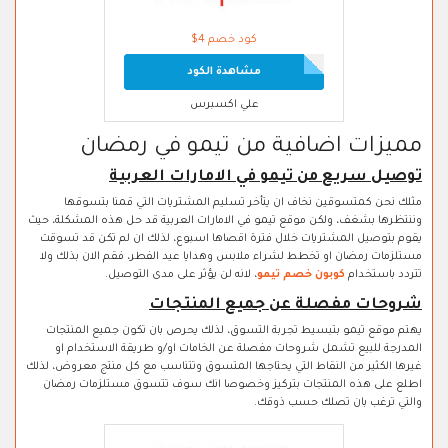
كود خصم 4$
مشاهدة الكود
علي اكسبرس
مميزات اضافية من تيمو في رمضان
توصيل سريع من تيمو في الامارات العربية
مثلك نحن كمتسوقين نخاف ان يتأخر تسليم المشتريات التي قمنا بتسوقها
وننتظرها بشغف، ولكن موقع تيمو في الامارات العربية قد حل هذه المشكلة، حيث
يقوم بتوصيل المشتريات خلال فترة اقصاها اسبوع، لذلك ان لم تكن قد تسوقت
مستلزمات رمضان او تخطط لشراء ملابس وهدايا عيد الفطر، فقم الان بذلك ولا
تتردد باستخدام
كوبون خصم تيمو
، لانه لن يؤثر على مدى التوصيل.
شروحات مفصلة عن جميع المنتجات
يهتم موقع تيمو بتبسيط تجربة التسوق، لذلك يحرص بان تكون جميع المنتجات
المدرجة للبيع تشمل شروحات مفصلة عن الخامات او/و طريقة الاستخدام او
غيرها الكثير من النقاط التي يحتاجها المتسوق وتتناسب مع كل منتج معروض، لذلك
اطلع على هذه المنتجات بتركيز وخصوصا انك سوف تتسوق مستلزمات رمضان
والتي ترغب بان تصلك حسب ذوقك.