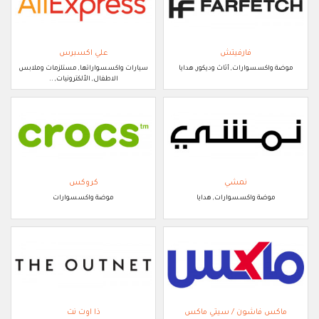
فارفيتش
علي اكسبرس
موضة واكسسوارات, أثاث وديكور, هدايا
سيارات واكسسواراتها, مستلزمات وملابس
الاطفال, الألكترونيات, ..
نمشي
كروكس
موضة واكسسوارات, هدايا
موضة واكسسوارات
ماكس فاشون / سيتي ماكس
ذا اوت نت