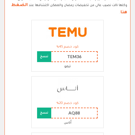
الضغط
وكلها نالت نصيب عالي من تخفيضات رمضان والممكن اكتشافها عند
هنا
.
كود خصم 45%
TEM36
نسخ
تيمو
كود خصم 20%
AQ88
نسخ
أُناس