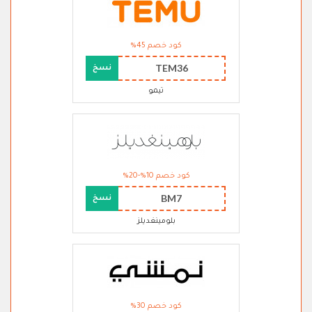
كود خصم 45%
TEM36
نسخ
تيمو
كود خصم 10%-20%
BM7
نسخ
بلومينغديلز
كود خصم 30%