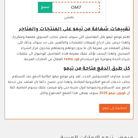
OM7
نسخ
نمشي
تقييمات شفافة من تيمو على المنتجات والمتاجر
اهتم موقع تيمو بكل التفاصيل التي سوف تجعل تجارب التسوق ممتعة ومتكررة،
ولهذا حرص على ادراج تقييمات للمنتجات والبائعين على حد سواء، وذلك لكي
يتمكن العملاء من معرفة كل ما يدور حولهم وجعلهم يتخذون قرار الشراء
الصحيح، ولهذا السبب نؤكد عليك معرفة هذه التفاصيل للوصول الى عمليات
شراء ناجحة وموفرة مع استخدام
كود temu
الفعال في الامارات العربية.
كل طرق الدفع متاحة من تيمو
لتبديد مخاوف المتسوقين الجدد، لقد وفر موقع تيمو امكانية الدفع عند الاستلام
بجانب خدمات الدفع الالكترونية المتاحة، ولهذا نحن ننصح دائما بان تعتمد على خدمة
الدفع عند الاستلام وخصوصا لاول تجربة حتى ولو فرضت عليك رسوم اضافية، كما
ان
كوبون تيمو 2026
سوف يغطي هذا المبلغ المدفوع واكثر.
المتابعة إلى تيمو