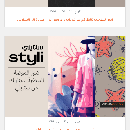
تاريخ النشر:
02 آب, 2026
اكبر المفاجأت تنتظركم مع كودات و عروض نون العودة الى المدارس
تاريخ النشر:
30 تموز, 2026
كنوز الموضة المخفية لستايلك من ستايلي