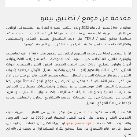
مقدمة عن موقع / تطبيق تيمو:
موقع temu تأسس في عام 2022 وبدء الانتشار بصورة كبيرة بين المتسوقين اونلاين
في الامارات العربية لما يقدمه من منتجات لا حصر لها تلبي كافة الاحتياجات، حيث تعتمد
سياسة موقع تيمو / TEMU على ربط المتسوق بملايين المتاجر والمصنعين
والماركات بهدف تسهيل عملية الشراء واتاحة المزيد من الفرصة الموفرة.
ان ما ينعكس ايجابا على تجربة التسوق اونلاين من تطبيق تيمو / Temu هو التنافسية
وتوفيره ملايين المنتجات، حيث سوف تجد الموضة، الاكسسوارات، الالكترونيات،
أدوات ولوازم المطبخ، أدوات الخبز، اجهزة المطبخ، اجهزة المنزل الصغيرة، ادوات
المنزل الذكي، الاثاث والديكور (ادوات تخزين وتنظيم المنزل، الأواني الزجاجية وأدوات
الشرب وغيرها)، منتجات العناية والجمال، الالعاب وغيرها الكثير، فان لم تمل حتى الان
من ذكر اشهر الاقسام، فانه يمكن ان نخبرك بان موقع تيمو / Temu يوفر ايضا
مستلزمات السفر، الات موسيقية، لوازم الحفلات والمناسبات، مستلزمات الحدائق،
مستلزمات العناية بالحيوانات الاليفة، مستلزمات واكسسوارات السيارات والمزيد
المزيد من المنتجات حتى تلك المنتجات الخاصة بالمشاريع التجارية والصناعية سوف
تجدها على هذا الموقع المميز.
المتعة مازالت مستمرة عند التسوق من تيمو اونلاين في الامارات العربية، حيث
الخدمات الكثير والحرص على توفير افضل الاسعار لعام 2026 من خلال العروض
والتخفيضات المتجددة او
كود خصم تيمو
او غيرها الكثير من النقاط الايجابية التي
تجعل كل من قام بالتسوق من هذا الموقع بتكرار العملية اول ما يخطر في باله اي
منتج.