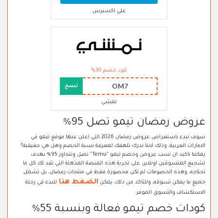
علي اكسبرس
كود خصم 30%
OM7
نسخ
نمشي
عروض رمضان تيمو تصل 95%
سوف نبدء باستعراض عروض رمضان 2026 التي اعلن عنها موقع تيمو في
الامارات العربية، وذلك لاننا ندرك تلهفك لمعرفة نسبة الخصم وهل هي حقيقية؟
يمكننا تاكيد ان نسب عروض وخصم تيمو "Temu" تصل وتتجاوز 95% بهدف
تشجيع المتسوقين اونلاين على تجربة هذه المنصة المذهلة التي تقد لك كل ما
تحتاجه، وهذه الخصومات لم تكن محصورة فقط في منتجات رمضان، بل تشمل
الضغط هنا
جميع ما يمكن تسوقه، وللتاكد من ذلك، يمكن
للبدء في رحلة
الاستكشاف والتسوق الموفر.
كودات خصم تيمو فعالة وبنسبة 55%