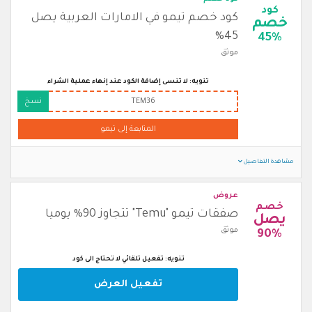
كود
كود خصم تيمو في الامارات العربية يصل
خصم
45%
45%
موثق
تنويه: لا تنسى إضافة الكود عند إنهاء عملية الشراء
TEM36
نسخ
المتابعة إلى تيمو
مشاهدة التفاصيل
عروض
خصم
صفقات تيمو "Temu" تتجاوز 90% يوميا
يصل
موثق
90%
تنويه: تفعيل تلقائي لا تحتاج الى كود
تفعيل العرض