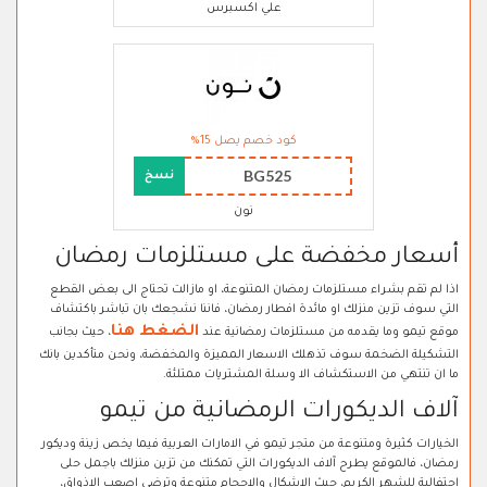
علي اكسبرس
كود خصم يصل 15%
BG525
نسخ
نون
أسعار مخفضة على مستلزمات رمضان
اذا لم تقم بشراء مستلزمات رمضان المتنوعة، او مازالت تحتاج الى بعض القطع
التي سوف تزين منزلك او مائدة افطار رمضان، فاننا نشجعك بان تباشر باكتشاف
الضغط هنا
موقع تيمو وما يقدمه من مستلزمات رمضانية عند
، حيث بجانب
التشكيلة الضخمة سوف تذهلك الاسعار المميزة والمخفضة، ونحن متأكدين بانك
ما ان تنتهي من الاستكشاف الا وسلة المشتريات ممتلئة.
آلاف الديكورات الرمضانية من تيمو
الخيارات كثيرة ومتنوعة من متجر تيمو في الامارات العربية فيما يخص زينة وديكور
رمضان، فالموقع يطرح آلاف الديكورات التي تمكنك من تزين منزلك باجمل حلى
احتفالية للشهر الكريم، حيث الاشكال والاحجام متنوعة وترضي اصعب الاذواق،