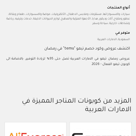
أنواع المنتجات
سيارات واكسسواراتها, مستلزمات وملابس الاطفال, الألكترونيات, موضة واكسسوارات, طعام وبقالة,
عطور ومكياج, أثاث وديكور, هدايا, الأجهزة المنزلية والمطبخ, لوازم الحيوانات الاليفة, خدمات وترفيه, رياضة
ونشاطات خارجية, سياحة وسفر
متوفر في
السعودية, الامارات العربية
اكتشف عروض وكود خصم تيمو "temu" في رمضان
عروض رمضان تيمو في الامارات العربية تصل حتى 95% لزيادة التوفير، بالاضافة الى
كوبون تيمو الفعال - 2026
المزيد من كوبونات المتاجر المميزة في
الامارات العربية