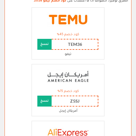
الطرق توفيرا، خصوصا اذا ما اعتمدت على
كود خصم تيمو 2026
.
كود خصم 45%
TEM36
نسخ
تيمو
كود خصم 15%
Z5SJ
نسخ
أمريكان إيجل