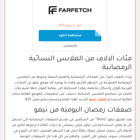
كود خصم 15%
مشاهدة الكود
فارفيتش
مئات الالاف من الملابس النسائية
الرمضانية
يزداد الطلب كثيرًا على العباءات الرمضانية وأطقم الصلاة وغيرها من الملابس
الرمضانية المتنوعة في الشهر الكريم، وهذا ما يوفره لك موقع تيمو في الامارات
العربية بألوان وأشكال مختلفة، وهذا التشكيلة التي يمكننا القول بانها تضم مئات
الالاف من تصاميم الملابس النسائية، حصلت على تخفيضات الموقع الهائلة بجانب
امكانية استخدام
كوبون تيمو
الجديد لهذا العام وبنسبة خصم تصل 55%.
صفقات رمضان اليومية من تيمو
يعد تطبيق تيمو "Temu" من السبّاقين في تقديم الصفقات الرمضانية التي تشمل
كل ما يمكن استخدامه من ديكور منزلي رمضاني او ادوات المائدة وغيرها الكثير من
الافكار التي سوف تجعل منزلك يتلألأ خلال هذا الشهر الفضيل، كما ان التنوع في
المنتجات سوف يضمن لكي التفرد، والاهم من كل هذا بان الصفقات اليومية