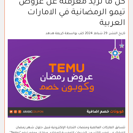
كل ما تريد معرفته عن عروض
تيمو الرمضانية في الامارات
العربية
تاريخ النشر:
29 شباط, 2024
كتب بواسطة
كريمة هدهد
تتسابق الماركات العالمية ومنصات التجارة الإلكترونية قبيل حلول شهر رمضان