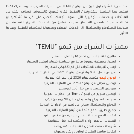
عند تجربة الشراء اون لاين من تيمو / TEMU في الامارات العربية سوف تدرك لماذا
تعتمد هذا المنصة الالكترونية / التطبيق فكرة تسوق كالمليونير، فبجانب الكثير من
المنتجات والخدمات التوفيرية التي سوف تجعلك تحصل على كل ما تشتهيه او
تشاهده عيناك بافضل الاسعار، سوف تتفاجئ من الخدمات الاخرى المقدمة من
سياسة الاسترجاع والاستبدال الى خدمات العملاء وسهولة استخدام التطبيق وغيرها
الكثير.
مميزات الشراء من تيمو "TEMU"
ملايين المنتجات التي تحتاجها بافضل الاسعار
اسعار مخفضة بصورة هائلة مع سياسة ضمان افضل الاسعار
ارسال تنبيهات للمنتجات التي تم تخفيض اسعارها
عروض تصل 90% واكثر من تيمو "Temu" في الامارات العربية
كوبون تيمو
متجدد لعام 2026 في الامارات العربية
توصيل مجاني من تيمو / Temu في الامارات العربية
تعويض المتسوق في حال تأخر التوصيل
توصيل سريع من تيمو / Temu في الامارات العربية
سياسة استرجاع واستبدال خلال 90 يوم من تيمو
الارجاع والاستبدال مجاني من تيمو في الامارات العربية
جميع طرق الدفع متاحة من تيمو الامارات العربية
امكانية الدفع عند الاستلام متوفرة من تطبيق تيمو
تقييمات البائعين واراء المتسوقين بكل شفافية
شروحات مفصلة حول المنتجات المعروضة
امكانية متابعة الطلبات اونلاين وبكل سهولة