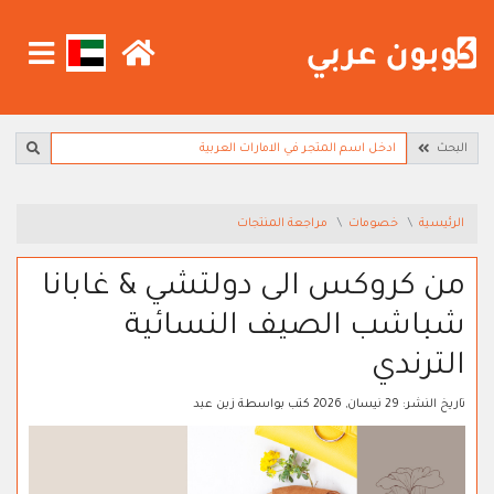
البحث
الرئيسية
خصومات
مراجعة المنتجات
من كروكس الى دولتشي & غابانا
شباشب الصيف النسائية
الترندي
تاريخ النشر:
29 نيسان, 2026
كتب بواسطة
زين عبد