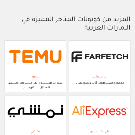
المزيد من كوبونات المتاجر المميزة في
الامارات العربية
فارفيتش
تيمو
موضة واكسسوارات, أثاث وديكور, هدايا
سيارات واكسسواراتها, مستلزمات وملابس
الاطفال, الألكترونيات, ..
علي اكسبرس
نمشي