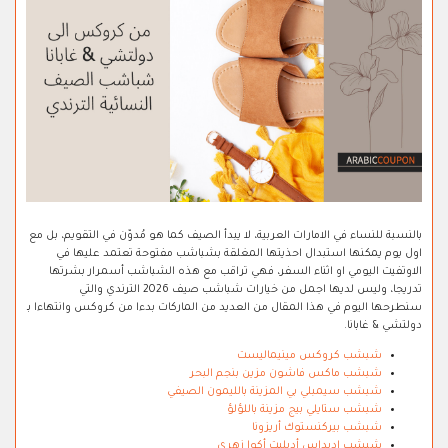
بالنسبة للنساء في الامارات العربية، لا يبدأ الصيف كما هو مُدوّن في التقويم، بل مع
اول يوم يمكنها استبدال احذيتها المغلقة بشباشب مفتوحة تعتمد عليها في
الاوتفيت اليومي او اثناء السفر، فهي تراقب مع هذه الشباشب أسمرار بشرتها
تدريجا، وليس لديها اجمل من خيارات شباشب صيف 2026 الترندي والتي
سنطرحها اليوم في هذا المقال من العديد من الماركات بدءا من كروكس وانتهاءا بـ
دولتشي & غابانا.
شبشب كروكس مينيماليست
شبشب ماكس فاشون مزين بنجم البحر
شبشب سيمبلي بي المزينة بالليمون الصيفي
شبشب ستايلي بيج مزينة باللؤلؤ
شبشب بيركنستوك أريزونا
شبشب اديداس أديليت أكوا زهري