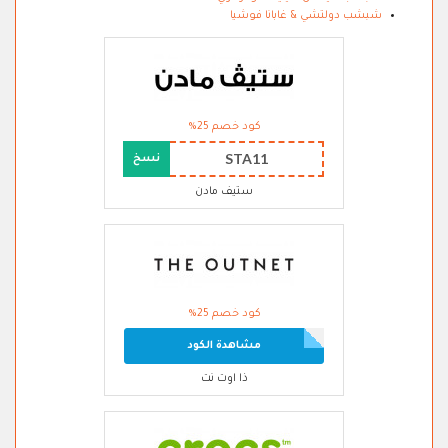
شبشب دولتشي & غابانا فوشيا
كود خصم 25%
STA11
نسخ
ستيف مادن
كود خصم 25%
مشاهدة الكود
ذا اوت نت