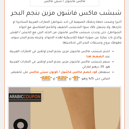
ماكس فاشون / سيتي ماكس
شبشب ماكس فاشون مزين بنجم البحر
أخيرا وضحت خطة رحلاتك الصيفية الى احد شواطئ الامارات العربية الساحرة او
خارجها، ولا يشغل بالك سوا الشبشب الخفيف والناعم المتناسق مع اجواء
الشواطئ، حتى وجدتِ شبشب ماكس فاشون من الجلد البني مع الخيش / القش
والذي بات عبارة عن صورة انيقة كلاسيكية لهذه الاجواء، وتزينه بنجم البحر سوف
تطوقك بروح ونسمات البحر التي تحتاجينها.
اشتر شبشب ماكس فاشون مزين بنجم البحر اونلاين في الامارات العربية،
عند
الضغط هنا
سعر شبشب ماكس فاشون مزين بنجم البحر اونلاين في الامارات العربية
هو: 39 درهم اماراتي
سيعمل
كود خصم ماكس فاشون
/
كوبون سيتي ماكس
على تخفيض
ARC
A2U
B1
اضافي حتى 15% وهو:
"
"
او
"
"
او
"
"