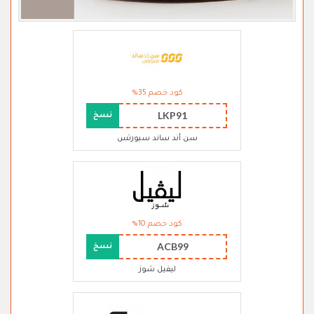
كود خصم 35%
LKP91
نسخ
سن أند ساند سبورتس
كود خصم 10%
ACB99
نسخ
ليفيل شوز