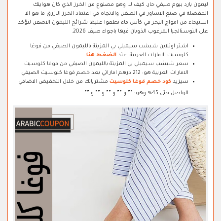
ليمون بارد بيوم صيفي حار، كيف لا، وهو مصنوع من الخرز الذي كان هوايتك
المفضلة في صنع الاساور في الصغر، والاتجاه في اعتماد الخرز الازرق ما هو الا
استيحاء من امواج البحر في كأس ماء تطفوا عليها شرائح الليمون الاصفر، لتؤكد
على النوستالجيا المرغوب الذوبان فيها باجواء صيف 2026.
اشتر اونلاين شبشب سيمبلي بي المزينة بالليمون الصيفي من فوغا
كلوسيت الامارات العربية، عند
الضغط هنا
سعر شبشب سيمبلي بي المزينة بالليمون الصيفي من فوغا كلوسيت
الامارات العربية هو: 212 درهم اماراتي بعد خصم فوغا كلوسيت الصيفي
سيزيد
كود خصم فوغا كلوسيت
مشترياتك من خلال التخفيض الاضافي
الواصل حتى 45% وهو:
"
"
و
"
"
و
"
"
و
"
"
و
"
"