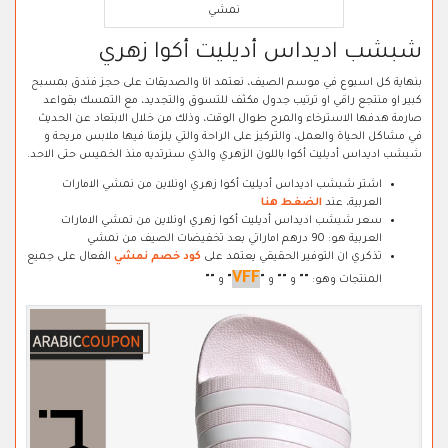
نمشي
شبشب اديداس أديليت أكوا زهري
بنهاية كل اسبوع في موسم الصيف، نعتمد انا والصديقات على حجز فندق بمسبح
كبير او منتجع راقي او ترتيب جدول مكثف للتسوق والتجديد، مع التمسك بقواعد
صارمة هدفها الاسترخاء والمرح طوال الوقت، وذلك من خلال الابتعاد عن الحديث
في مشاكل الحياة والعمل، والتركيز على الراحة والتي يلزمنا فيها ملابس مريحة و
شبشب اديداس أديليت أكوا باللون الزهري والذي سنرتديه منذ الخميس حتى الاحد.
اشتر شبشب اديداس أديليت أكوا زهري اونلاين من نمشي الامارات
العربية، عند
الضغط هنا
سعر شبشب اديداس أديليت أكوا زهري اونلاين من نمشي الامارات
العربية هو: 90 درهم اماراتي بعد تخفيضات الصيف من نمشي
تذكري ان التوفير الحقيقي يعتمد على
كود خصم نمشي
الفعال على جميع
VFF
المنتجات وهو:
"
"
و
"
"
و
"
"
و
"
"