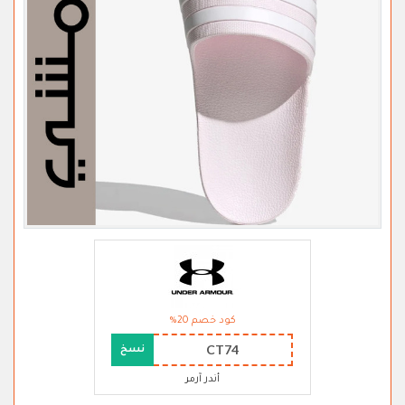
كود خصم 20%
CT74
نسخ
أندر آرمر