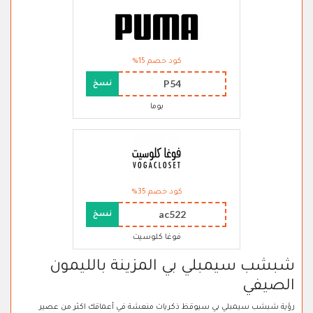
كود خصم 15%
P54
نسخ
بوما
كود خصم 35%
ac522
نسخ
فوغا كلوسيت
شبشب سيمبلي بي المزينة بالليمون
الصيفي
رؤية شبشب سيمبلي بي سيوقظ ذكريات منعشة في أعماقك اكثر من عصير