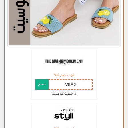
كود خصم 15%
VRA2
نسخ
ذا جيفنغ موفمنت