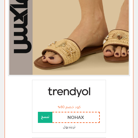
كود خصم 60%
NOHAX
نسخ
ترينديول