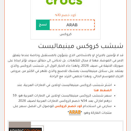
كود خصم 10%
ARAB
نسخ
كروكس
شبشب كروكس مينيماليست
قد لا تؤمنين بالابراج او بالاشخاص الذي يتنبؤون بالمستقبل وخاصة عندما يتعلق
الامر في الموضة، فهنا لا مجال للتكهنات، بل تحتاجي الى حقائق سوف تؤثر ايجابا على
صورتك الانيقة في صيف 2026، ولهذا جاء الخيار الاول الى شبشب كروكس والذي
يعتمد على ستايل مينيماليست بمشبك للاصبع والذي ظهر في الكثير من عروض
الازياء للموسم الحالي، وبهذا تجمعي الترند مع الراحة.
اشتر شبشب كروكس مينيماليست اونلاين في الامارات العربية، عند
الضغط هنا
سعر شبشب كروكس مينيماليست اونلاين في الامارات العربية هو: 59
درهم اماراتي بعد 54% خصم كروكس الامارات العربية لصيف 2026
سارعي في استخدام
كود خصم كروكس
للوصول الى افضل سعر على
ARAB
منتجات الماركة وهو:
"
"