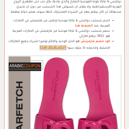
دولتشي & غابانا بلونه الفوشيا الصارخ والذي يناديك بكل حب حتى تظهري الروح
الثورية الأرستقراطية، ولا يمكن ان تتسوقي هذا الشبشب من دون ان تخبري
صديقاتك ان كان بينكم عهد في الشراء المشترك، لانها سوف تعتبر خيانة عظمة.
اشتر شبشب دولتشي & غابانا فوشيا اونلاين من فارفيتش في الامارات
العربية، عند
الضغط هنا
سعر شبشب دولتشي & غابانا فوشيا من فارفيتش في الامارات العربية
هو: 1652 درهم اماراتي
كود خصم فارفيتش
هو الحل الوحيد والاكثر توفيرا لشراء جميع الماركات
الضغط هنا
الاصلية، ولاختياره كا عليك سوا