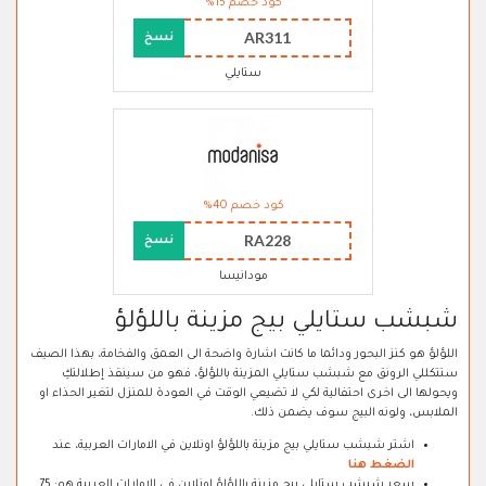
كود خصم 15%
AR311
نسخ
ستايلي
كود خصم 40%
RA228
نسخ
مودانيسا
شبشب ستايلي بيج مزينة باللؤلؤ
اللؤلؤ هو كنز البحور ودائما ما كانت اشارة واضحة الى العمق والفخامة، بهذا الصيف
ستتكللي الرونق مع شبشب ستايلي المزينة باللؤلؤ، فهو من سينقذ إطلالتكِ
ويحولها الى اخرى احتفالية لكي لا تضيعي الوقت في العودة للمنزل لتغير الحذاء او
الملابس، ولونه البيج سوف يضمن ذلك.
اشتر شبشب ستايلي بيج مزينة باللؤلؤ اونلاين في الامارات العربية، عند
الضغط هنا
سعر شبشب ستايلي بيج مزينة باللؤلؤ اونلاين في الامارات العربية هو: 75