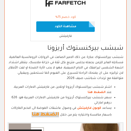
كود خصم 15%
مشاهدة الكود
فارفيتش
شبشب بيركنستوك أريزونا
شبشب بيركنستوك عبارة عن ذلك الامير الصامت في الروايات الرومانسية العالمية،
فستايله العابر للزمن يجعله يجلس متربع بكل ثقة في خزانة ملابسك، ينتظر اشتداد
اشعة الشمس ليرافقك في الايام الصيفية، فهو لا يحب اثارة الضجة او لفت الأنظار،
لان تركيزه على ان يمنحك الراحة لتسيري على الغيوم كما تستحقين ويبقيكي
متوافقة مع ترندات شباشب صيف 2026.
اشتر شبشب بيركنستوك أريزونا اونلاين من فارفيتش الامارات العربية،
عند
الضغط هنا
سعر شبشب بيركنستوك أريزونا من فارفيتش الامارات العربية هو: 626
درهم اماراتي
يساعد
كوبون فارفيتش
في وصول عاشقات الموضة الى افخم الماركات
الضغط هنا
باسعار منافسة واختياره يتم من خلال