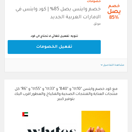
خصومات
خصم
خصم وايتس يصل 85% | كود وايتس في
يصل
الامارات العربية الجديد
85%
موثق
تنويه: تفعيل تلقائي لا تحتاج الى كود
تفعيل الخصومات
مشاهدة التفاصيل
مع كود خصم وايتس "tt10" و "B40" و "tt33" و "tt55" و "R6" كل
منتجات العناية والمنتجات الصحية والمكياج والعطور اقرب اليك
بتوفير كبير