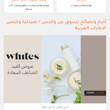
كروكس
ماكس فاشون / سيتي ماكس
موضة واكسسوارات
موضة واكسسوارات, عطور ومكياج, أثاث
وديكور
أخبار ونصائح تسوق عن وايتس / صيدلية وايتس
الامارات العربية
تاريخ النشر:
22 آذار, 2026