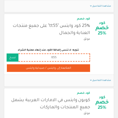
مشاهدة التفاصيل
كود خصم
كود
25% كود وايتس "tt55" على جميع منتجات
خصم
العناية والجمال
25%
موثق
تنويه: لا تنسى إضافة الكود عند إنهاء عملية الشراء
tt55
نسخ
المتابعة إلى وايتس / صيدلية وايتس
مشاهدة التفاصيل
كود خصم
كود
كوبون وايتس في الامارات العربية يشمل
خصم
جميع المنتجات والماركات
25%
موثق