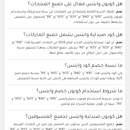
هل كوبون وايتس فعال على جميع المنتجات؟
نعم
، تمتلك الحرية الكاملة بإضافة اي من المنتجات في سلة مشترياتك واستخدام
كوبون وايتس "tt10" او "B40" او "tt33" او "tt55" او "R6" للحصول على تخفيض
يشملها جميعا، من دون استثناءات.
هل كود صيدلية وايتس يشمل جميع الماركات؟
نعم
، ان كود صيدلية وايتس الجديد لعام 2026 في الامارات العربية هذا: "tt10" او
"B40" او "tt33" او "tt55" او "R6" يشمل جميع الماركات، وبهذا تتسوق بحرية
والحصول على اعلى النتائج من دون تكاليف مبالغ فيها.
ما نسبة خصم كود وايتس؟
ياتي كود وايتس هذا: "tt10" و "B40" و "tt33" و "tt55" و "R6" بنسبة خصم تصل
25%، وبهذا تعبر كودات وايتس السابقة هي الاعلى من ناحية نسبة التخفيض.
ما شروط استخدام كوبون خصم وايتس؟
لا يوجد شروط لاستخدام كوبون خصم وايتس "tt10" و "B40" و "tt33" و "tt55" و
"R6"، سوا ان تكون عملية الشراء تتم اونلاين.
هل كوبون صيدلية وايتس لجميع المتسوقين؟
نعم
، جميع المتسوقين الذين يبحثون عن الافضل اون لاين في الامارات العربية،
يمكنهم استخدام كوبون صيدلية وايتس "tt10" او "B40" او "tt33" او "tt55" او "R6".