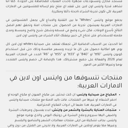
فستجد مخازن ومستودعات مجهزة بأحدث التقنيات للمحافظة على الجودة. كما اننا
نشاهد قدرة وايتس اون لاين على تفقد اي منتج يتم ارساله للمتسوقين في الامارات
العربية، لكي تكون تجربة الشراء ناجحة دائما ومتكررة.
يجمع موقع وايتس "Whites" ما بين التقنية والابداع لكي يجعل المتسوقين في
الامارات العربية يعيشون تجربة من الحصول على منتجات امنة وتحقق لهم افضل
النتائج بأسرع الاوقات، فكل شيء وضع في قسمه وشمل شرح واضح ومبسط ومدى
ملامته للاستخدام، فلن تحتاج الى خبير برفقتك اثناء الشراء من وايتس اون لاين.
اما الحديث عن الاسباب الاضافية التي تجعلك تعتمد على صيدلية whites اون لاين كل
يوم، هو امكانية حصول على كل ما تريده وبسعر منافسة وذلك حتى قبل استخدام
كوبون وايتس "tt10" او "B40" او "tt33" او "tt55" او "R6" الجدد في الامارات العربية
لعام 2026 والفعالة على جميع مشترياتك، هذا بالإضافة الى خصم وايتس المتجدد
يوميا وغيرها الكثير من الامور.
منتجات تتسوقها من وايتس اون لاين في
الامارات العربية:
المكياج من صيدلية وايتس:
ان كنت تبحثين عن مكياج العيون او مكياج الوجه او
احمر الشفاه او غيرها من المنتجات، فانت باليد الامنة مع منتجات صيدلية وايتس
في الامارات العربية، هذا طبعا الى ادوات المكياج الاحترافية.
منتجات العناية بالبشرة والشعر من وايتش:
ابدء بغسول ومرطبات البشرة
واضيفي اليها سيروم وعلاج البشرة في روتينك اليومي والذي يوفره موقع
وايتس، بجانب تشكيلة من ارقى منتجات معالجات الشعر والشامبو والبلسم
وغيرها مما يتوفر اونلاين في الامارات العربية، ولا تخرجي من المنزل من دون واقي