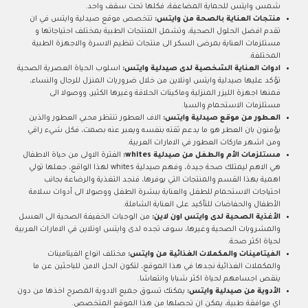
شمس وايتس للحماية المضاعفة، فكلها تحت سقف واحد.
منتجات العناية بالصحة من وايتس:
تتخصص موقع صيدلية وايتس في ان
تقدم افضل الحلول الصحية، وتشمل المنتجات الطبية بمختلف احتياجاتها و
مستلزمات العناية بمرضى السكر الى منتجات تنظيم الاسرة والاجهزة الطبية
المختلفة.
ادوات العناية الشخصية لدى صيدلية وايتس:
اسلوب الحياة العصرية الصحية
تؤكد عليها صيدلية وايتس اونلاين من خلال ضروريات المنزل للرجال والنساء،
فمنها اجهزة الليزر المنزلية وماكينات الحلاقة وغيرها الكثير، ووصولا الى
مستلزمات الاستحمام والسبا.
العطور من موقع صيدلية وايتس:
الاف العطور تنتظر محبي العطور والذين
يؤمنون بان العطر هو ما يدعم ثقته بنفسه ويعبر عنه بصمت، فكل شيء راقي
ومن اشهر ماركات العطور في الامارات العربية.
مستلزمات الأم والطفل من صيدلية whites:
الفترة الاولى من حياة الاطفال
هي الاهم ليمتلك صحة جيدة، وفهم صيدلية whites لهذا الواقع، جعلها تولي
اهمية بهذا القسم والمنتجات التي يوفرها، فنجد التغذية والرضاعة بجانب
احتياجات الاستحمام للطفل والعناية ببشرة الطفل ووصولا الى أدوات سلامة
الأطفال والحفاضات للتأكيد على العناية الشاملة.
الأغذية الصحية لدى وايتس اون لاين:
من الوجبات الخفيفة الصحية الى العسل
والمشروبات الصحية وغيرها، سوف تجده لدى وايتس اونلاين في الامارات العربية
لحياة اكثر صحة.
الفيتامينات والمكملات الغذائية من وايتس:
مختلف انواع الفيتامينات
والمكملات الغذائية نجدها في هذا الموقع، لتكون الحل الامن للباحثين عن ما
ينقص اجسامهم لحياة اكثر شبابا وانتعاشا.
الأدوية من صيدلية وايتس:
يمكنك تسوق جميع الادوية المصرح اخذها من دون
اي موافقة طبية، يمكن ان تحصلها من هذا الموقع المتخصص.