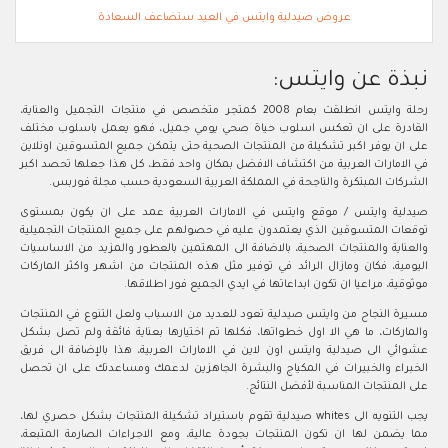
عروض صيدلية وايتس في العيد ستضاعف السعادة
نبذة عن وايتس:
رحلة وايتس انطلقت بعام 2008 كمتجر متخصص في منتجات التجميل والعناية،
القادرة على ان تعكس اسلوب حياة صحي يومي جميل، فهو يعمل باسلوب مختلف
على ان يوفر اكبر تشكيلة من المنتجات الصحية حتى يتمكن جميع المتسوقين اونلاين
في الامارات العربية من اكتشاف الافضل بمكان واحد فقط، كل هذا جعلها تحصد اكبر
الشركات المبتكرة والناجحة في المملكة العربية السعودية حسب مجلة فوربس.
صيدلية وايتس / موقع وايتس في الامارات العربية عمد على ان يكون بمستوى
توقعات المتسوقين الذي يعتمدون عليه في حصولهم على جميع المنتجات التجميلية
والعناية والمنتجات الصحية، بالاضافة الى المهتمين بالعطور والمزيد من الاساسيات
اليومية، فكان ومازال الرائد في توفير مثل هذه المنتجات من اشهر واكثر الماركات
موثوقية، مراعيا ان تكون ابداعاتها في ايدي الجميع فور اطلاقها.
مسيرة النجاح من وايتس صيدلية تعود للعديد من الاسباب ولعل التنوع في المنتجات
والماركات، ما هي الا اول خطواتها، فكلها تم اختيارها بعناية فائقة ولم تصل بشكل
عشوائي الى صيدلية وايتس اون لاين في الامارات العربية، هذا بالإضافة الى فريق
الخبراء والخبيرات في المكياج والبشرة الجاهزين لدعمك ومساعدتك على ان تحصل
على المنتجات المناسبة لأفضل النتائج.
يجب التنويه الى whites صيدلية تقوم باستيراد تشكيلة المنتجات بشكل حصري لها،
مما يضمن لها ان تكون المنتجات بجودة عالية، ومع الاجراءات الصارمة المتبعة،