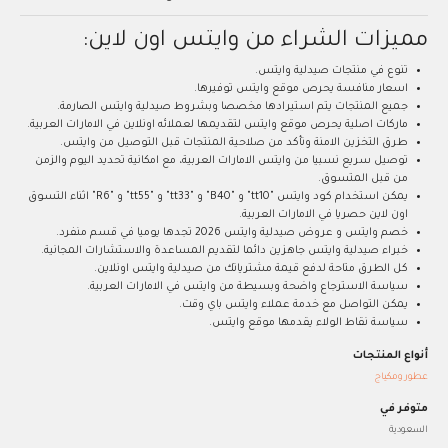
مميزات الشراء من وايتس اون لاين:
تنوع في منتجات صيدلية وايتس.
اسعار منافسة يحرص موقع وايتس توفيرها.
جميع المنتجات يتم استيرادها مخصصا وبشروط صيدلية وايتس الصارمة.
ماركات اصلية يحرص موقع وايتس لتقديمها لعملائه اونلاين في الامارات العربية.
طرق التخزين الامنة وتأكد من صلاحية المنتجات قبل التوصيل من وايتس.
توصيل سريع نسبيا من وايتس الامارات العربية، مع امكانية تحديد اليوم والزمن
من قبل المتسوق.
يمكن استخدام كود وايتس "tt10" و "B40" و "tt33" و "tt55" و "R6" اثناء التسوق
اون لاين حصريا في الامارات العربية.
خصم وايتس و عروض صيدلية وايتس 2026 تجدها يوميا في قسم منفرد.
خبراء صيدلية وايتس جاهزين دائما لتقديم المساعدة والاستشارات المجانية.
كل الطرق متاحة لدفع قيمة مشترياتك من صيدلية وايتس اونلاين.
سياسة الاسترجاع واضحة وبسيطة من وايتس في الامارات العربية.
يمكن التواصل مع خدمة عملاء وايتس باي وقت.
سياسة نقاط الولاء يقدمها موقع وايتس.
أنواع المنتجات
عطور ومكياج
متوفر في
السعودية