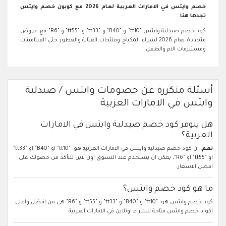
خصم وايتس في الامارات العربية لعام 2026 مع كوبون خصم وايتس
تجدها هنا
كود خصم صيدلية وايتس "tt10" و "B40" و "tt33" و "tt55" و "R6" مع عروض
متجددة بعام 2026 لشراء المكياج ومنتجات العناية والعطور حتى الفيتامينات
ومستلزمات الام والطفل
أسئلة متكررة عن خصومات وايتس / صيدلية
وايتس في الامارات العربية
هل يتوفر كود خصم صيدلية وايتس في الامارات
العربية؟
نعم
، ان كود خصم صيدلية وايتس في الامارات العربية هو: "tt10" او "B40" او "tt33"
او "tt55" او "R6"، يمكن ان يستخدم عند التسوق اون لاين للتأكد من حصولك على
افضل الاسعار.
ما هو كود خصم وايتس؟
كود خصم وايتس هو: "tt10" و "B40" و "tt33" و "tt55" و "R6" هي من افضل واعلى
اكواد خصم وايتس متاحة للشراء اونلاين في الامارات العربية.