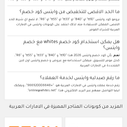
ما الحد الاقصى للتخفيض من وايتس كود خصم؟
برومو كود وايتس "tt10" او "B40" او "tt33" او "tt55" او "R6"، لا تضع اي شرط للحد
الاقصى الممكن الاستفادة منه، لذلك اعتمد على كوبونات وايتس في الامارات
العربية للشراء الموفر.
هل يمكن استخدام كود خصم whites مع خصم
وايتس؟
نعم
، يأتي كود خصم وايتس 2026 هذا "tt10" و "B40" و "tt33" و "tt55" و "R6"،
كحل موفر للتسوق، فيمكن استخدامه مع عروض و خصم وايتس اون لاين
المتجددة في الامارات العربية.
ما رقم صيدليه وايتس لخدمة العملاء؟
رقم خدمة عملاء وايتس في الامارات العربية هو: "+966920006648"، ويمكنك
ايضا التواصل معهم عبر البريد الالكتروني هذا: "online@whites.net".
المزيد من كوبونات المتاجر المميزة في الامارات العربية