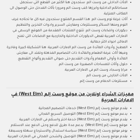
الاثاث الداخلي من وست الم: ستجدون هنا الكثير من القطع التي ستجمل
مساحاتكم الداخلية وابرزها كنب وست الم ومرورا بأثاث المدخل حتى الوصول الى
المكاتب المنزلية.
أثاث غرفة نوم وست الم: هذا القسم المتنوع ستجدون فيه كل ما تحتاجه غرف
النوم ومنها الستائر ومستلزمات ومفارش السرير وادوات التخزين والتنظيم.
ديكورات واضاءات وست الم: تتنوع المنتجات المقدمة من الموقع الرسمي في
الامارات العربية تغطي الديكورات الداخلية والخارجية مع الاضاءات التي تمنح
الاماكن اجواء اكثر جمالية.
المطبخ وأدوات المائدة من وست الم الامارات العربية: هنا التشكيلة كبيرة وفاخرة
وفيها أثاث غرفة الطعام والمائدة ذات التصاميم المذهلة وتمتد الى مفارش
المائدة وأواني الطعام وأدوات التقديم حتى صواني التقديم وألواح التقطيع.
حلول وأثاث للمساحات الصغيرة من وست الم.
مرايا وسجاد وست الم في الامارات العربية.
الاثاث الخارجي من وست الم.
مستلزمات الحمام من وست إلم.
مميزات الشراء اونلاين من موقع وست إلم (West Elm) في
الامارات العربية
يقدم موقع وست إلم (West Elm) خدمات التصميم المجانية
يدعم موقع وست إلم (West Elm) التوصيل السريع المجاني
يقدم موقع وست إلم (West Elm) خدمة اختر واستلم في الامارات العربية
موقع وست إلم (West Elm) يدعم عدة طرق للدفع وحتى الدفع عند الاستلام
يوفر موقع وست إلم (West Elm) سياسة استبدال والاسترجاع سهلة وبسيطة
يقدم موقع وست إلم (West Elm) التوصيل والشحن المجاني في الامارات العربية