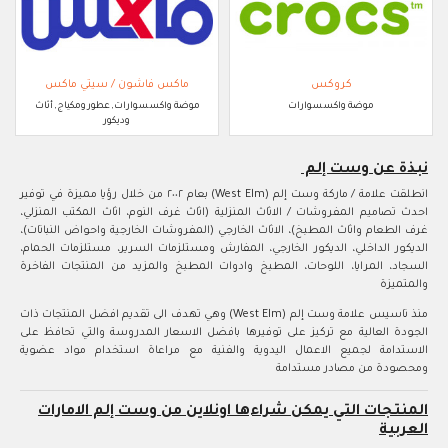
كروكس
ماكس فاشون / سيتي ماكس
موضة واكسسوارات
موضة واكسسوارات, عطور ومكياج, أثاث
وديكور
نبذة عن وست إلم
انطلقت علامة / ماركة وست إلم (West Elm) بعام ٢٠٠٢ من خلال رؤيا مميزة في توفير
احدث تصاميم المفروشات / الاثاث المنزلية (اثاث غرف النوم، اثاث المكتب المنزلي،
غرف الطعام واثاث المطبخ)، الاثاث الخارجي (المفروشات الخارجية واحواض النباتات)،
الديكور الداخلي، الديكور الخارجي، المفارش ومستلزمات السرير، مستلزمات الحمام،
السجاد، المرايا، اللوحات، المطبخ وادوات المطبخ والمزيد من المنتجات الفاخرة
والمتميزة
منذ تاسيس علامة وست إلم (West Elm) وهي تهدف الى تقديم افضل المنتجات ذات
الجودة العالية مع تركيز على توفيرها بافضل الاسعار المدروسة والتي تحافظ على
الاستدامة لجميع الاعمال اليدوية والفنية مع مراعاة استخدام مواد عضوية
ومحصودة من مصادر مستدامة
المنتجات التي يمكن شراءها اونلاين من وست إلم الامارات
العربية