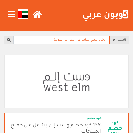
البحث
كود خصم
كود
15% كود خصم وست إلم يشمل على جميع
خصم
المنتجات