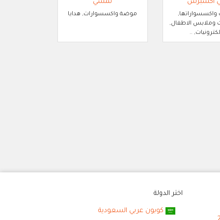
ي اكسبرس
نمشي
 واكسسواراتها,
موضة واكسسوارات, هدايا
وملابس الاطفال,
لكترونيات, ..
اختر الدولة
كوبون عربي السعودية