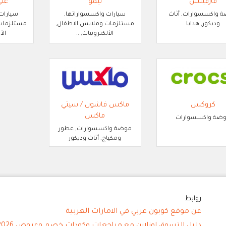
فارفيتش
تيمو
عل
 واكسسوارات, أثاث
سيارات واكسسواراتها,
سيارات
وديكور, هدايا
مستلزمات وملابس الاطفال,
مستلزمات 
الألكترونيات, ..
الأ
كروكس
ماكس فاشون / سيتي
ماكس
ضة واكسسوارات
موضة واكسسوارات, عطور
ومكياج, أثاث وديكور
روابط
عن موقع كوبون عربي في الامارات العربية