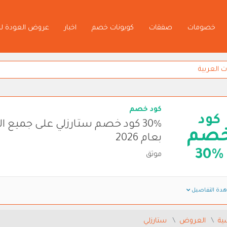
خصومات
صفقات
كوبونات خصم
اخبار
عروض العودة ل
كود خصم
كود
30% كود خصم ستارزلي على جميع ا
صم
بعام 2026
30%
موثق
دة التفاصيل
ية
العروض
ستارزلي