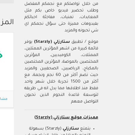
من خلال تواصلكم مع نجمكم المفضل
وطلب تحضير فيديو خاص بكم مثل
المعايدات، تمنيات، مفاجئة احبائكم
المزي
بفيدوهات مميزة حتى سؤال نجمكم اي
شي تحبونه والمزيد
موقع / تطبيق
ستارزلي (Starzly)
يوفر
قائمة كبيرة من اشهر المؤثرين الممثلين،
خ
الممثلات، الكوميديين، المؤثرين
المختصين بالموضة، المؤثرين المختصين
بالمكياج، الرياضيين، الصحفيين والمزيد
حيث تضم أكثر من 60 نجم ونجمة، مع
أكثر من 1500 تجربة خلال شهر واحد
فقط منذ اطلاقها مما يدل انه في طريقه
لتوسعة قاعدة النجوم الذين تحبون
مشاه
التواصل معهم
مميزات موقع ستارزلي (Starzly)
ا
يتمتع
ستارزلي
(Starzly) بسهولة