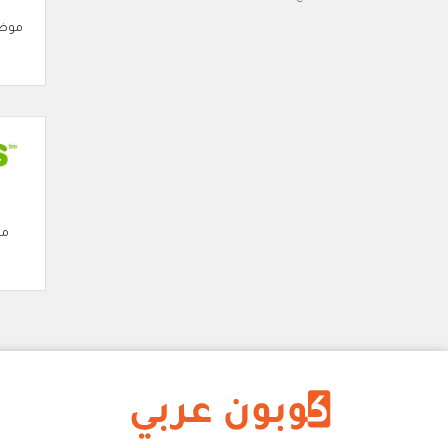
موضة
مو