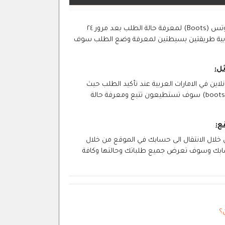
يمكنك التعرف على حالة طلبك ومدى جهوزيته من خلال تتبع الطلبية من موقع بوتس (Boots) لمعرفة حالة الطلب بعد مرور ٢٤
 (Boots) لعملائه في الامارات العربية طريقتين بسيطتين لمعرفة وضع الطلب سوف
متسوقين اونلاين في الامارات العربية عند تأكيد الطلب حيث
يتواجد فيها جميع تفاصيل المنتج، من خلال رابط تتبع الطلبات من موقع بوتس (boots) سوف تستطيعون تتبع ومعرفة حالة
سابك وسوف تعرض جميع طلباتك وحالتها وكافة