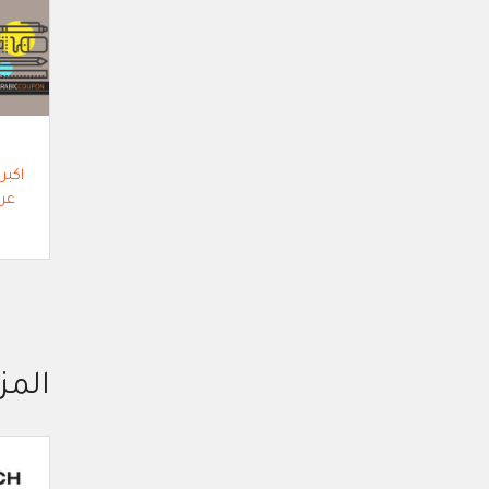
اكبر
عر
المز