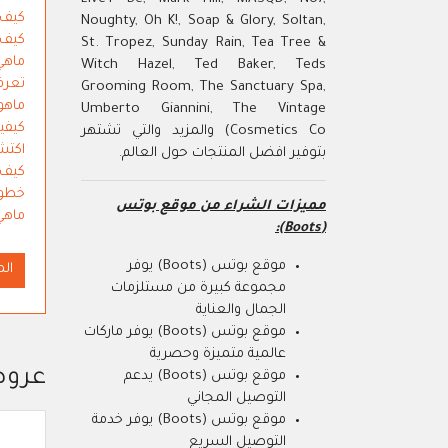
كيف يم
Noughty, Oh K!, Soap & Glory, Soltan,
كيف يم
St. Tropez, Sunday Rain, Tea Tree &
ماهي طر
Witch Hazel, Ted Baker, Teds
تعرف ع
Grooming Room, The Sanctuary Spa,
ماهو كود
Umberto Giannini, The Vintage
كيفية اس
Cosmetics Co) والمزيد والتي تشتهر
اكتشف
بتوفير افضل المنتجات حول العالم.
كيف اتو
خطوات 
مميزات الشراء من موقع بوتس
ماهي اح
(Boots):
موقع بوتس (Boots) يوفر
الم
مجموعة كبيرة من مستلزمات
الجمال والعناية
موقع بوتس (Boots) يوفر ماركات
عالمية متميزة وحصرية
عروض بوتس 
موقع بوتس (Boots) يدعم
التوصيل المجاني
موقع بوتس (Boots) يوفر خدمة
التوصيل السريع