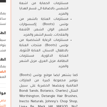
مستلزمات الحماية من اشعة
الشمس بالاضافة الى قسم الهدايا
والمزيد
مستلزمات العناية بالشعر من
نستع
بوتس (Boots): إكسسوارات
الشعر، الوان الشعر، الأقنعة
الطريقة
والعلاجات، بلسم الشعر والمزيد
مستلزمات الرعاية الشخصية من
بوتس (Boots): منتجات العناية
مشتر
بالاطفال، الاسنان، العناية الأنثوية،
العناية الذكورية، مستلزمات
الطريقة
النظافة، مزيل العرق، مزيل الشعر
والمزيد
يمكنك تتبع
الض
كما يشتهر ايضا موقع بوتس (Boots)
المع
بتوفير مجموعة كبيرة من الماركات
العالمية وبعضها الحصرية على سبيل
المثال (Bondi Sands, Botanics, Charles
موا
Worthington, Detangle Hair Brushes,
ماهي ال
Inecto Naturals, Johnny's Chop Shop,
اكتشف م
Live+ Be, Mark Hill, MASQD, No7,