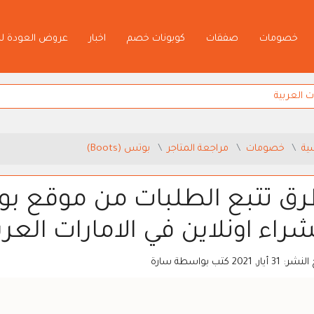
خصومات
صفقات
كوبونات خصم
اخبار
عروض العودة ل
ية
خصومات
مراجعة المتاجر
بوتس (Boots)
شراء اونلاين في الامارات العرب
 النشر:
31 أيار, 2021
كتب بواسطة
سارة